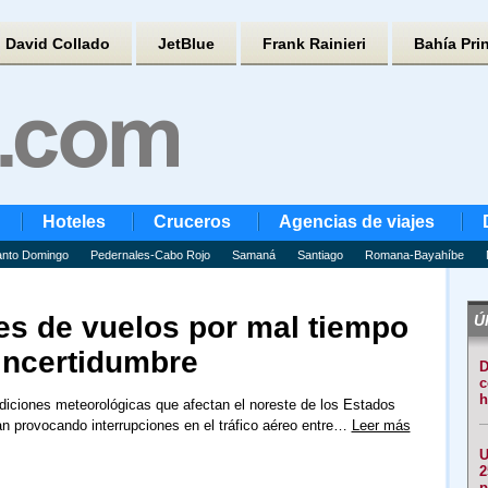
David Collado
JetBlue
Frank Rainieri
Bahía Pri
Hoteles
Cruceros
Agencias de viajes
nto Domingo
Pedernales-Cabo Rojo
Samaná
Santiago
Romana-Bayahíbe
es de vuelos por mal tiempo
Úl
incertidumbre
D
c
h
diciones meteorológicas que afectan el noreste de los Estados
n provocando interrupciones en el tráfico aéreo entre…
Leer más
U
2
p