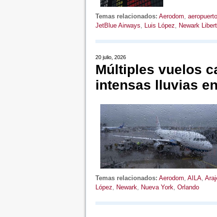
Temas relacionados:
Aerodom
,
aeropuert
JetBlue Airways
,
Luis López
,
Newark Libert
20 julio, 2026
Múltiples vuelos c
intensas lluvias 
Temas relacionados:
Aerodom
,
AILA
,
Araj
López
,
Newark
,
Nueva York
,
Orlando