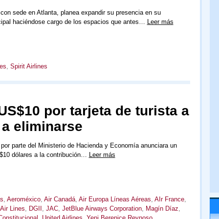
, con sede en Atlanta, planea expandir su presencia en su
ncipal haciéndose cargo de los espacios que antes…
Leer más
nes
,
Spirit Airlines
US$10 por tarjeta de turista a
a eliminarse
 por parte del Ministerio de Hacienda y Economía anunciara un
10 dólares a la contribución…
Leer más
as
,
Aeroméxico
,
Air Canadá
,
Air Europa Líneas Aéreas
,
AIr France
,
 Air Lines
,
DGII
,
JAC
,
JetBlue Airways Corporation
,
Magín Díaz
,
Constitucional
,
United Airlines
,
Yeni Berenice Reynoso