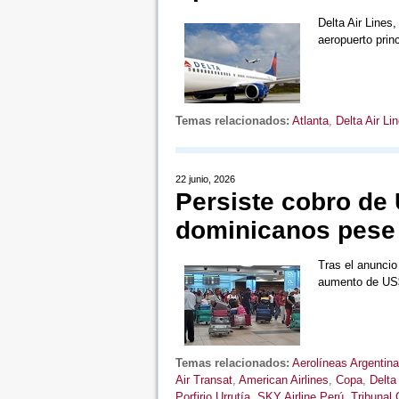
Delta Air Lines
aeropuerto pri
Temas relacionados:
Atlanta
,
Delta Air Li
22 junio, 2026
Persiste cobro de 
dominicanos pese 
Tras el anuncio
aumento de US$
Temas relacionados:
Aerolíneas Argentin
Air Transat
,
American Airlines
,
Copa
,
Delta
Porfirio Urrutía
,
SKY Airline Perú
,
Tribunal 