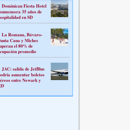
Dominican Fiesta Hotel
onmemora 35 años de
ospitalidad en SD
La Romana, Bávaro-
unta Cana y Miches
uperan el 80% de
cupación promedio
JAC: salida de JetBlue
odría aumentar boletos
éreos entre Newark y
RD