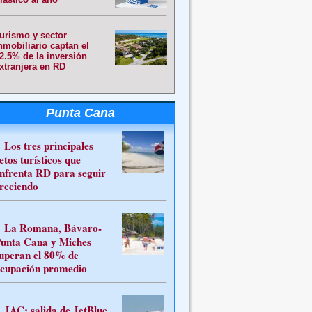
urismo y sector
nmobiliario captan el
2.5% de la inversión
xtranjera en RD
Punta Cana
Los tres principales
etos turísticos que
nfrenta RD para seguir
reciendo
La Romana, Bávaro-
unta Cana y Miches
uperan el 80% de
cupación promedio
JAC: salida de JetBlue