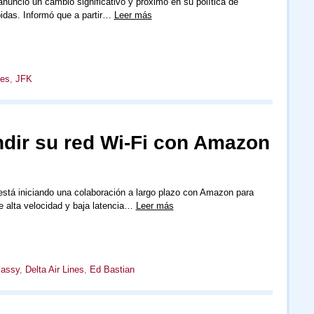
 anunció un cambio significativo y próximo en su política de
idas. Informó que a partir…
Leer más
nes
,
JFK
ndir su red Wi-Fi con Amazon
 está iniciando una colaboración a largo plazo con Amazon para
de alta velocidad y baja latencia…
Leer más
Jassy
,
Delta Air Lines
,
Ed Bastian