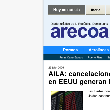
Hoy es noticia
Iberia
Portada
Aerolíneas
Punta Cana-Bávaro
Puerto Plata
Sa
21 julio, 2026
AILA: cancelacion
en EEUU generan 
Las fuertes con
Unidos continúa