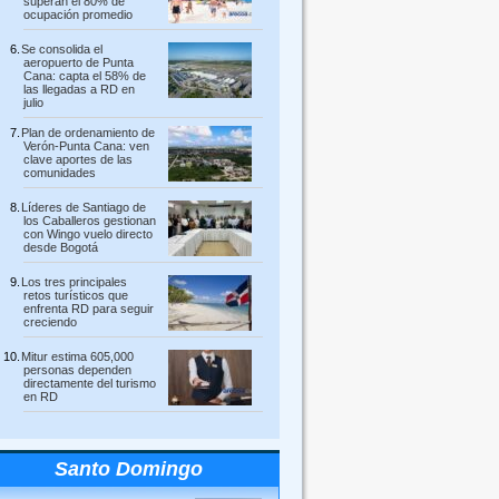
superan el 80% de
ocupación promedio
Se consolida el
aeropuerto de Punta
Cana: capta el 58% de
las llegadas a RD en
julio
Plan de ordenamiento de
Verón-Punta Cana: ven
clave aportes de las
comunidades
Líderes de Santiago de
los Caballeros gestionan
con Wingo vuelo directo
desde Bogotá
Los tres principales
retos turísticos que
enfrenta RD para seguir
creciendo
Mitur estima 605,000
personas dependen
directamente del turismo
en RD
Santo Domingo