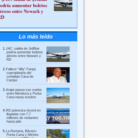
odría aumentar boletos
éreos entre Newark y
RD
Lo más leído
JAC: salida de JetBlue
podría aumentar boletos
aéreos entre Newark y
RD
Fallece “Alfy” Fanjul,
copropietario del
complejo Casa de
Campo
Arajet pausa sus vuelos
entre Mendoza y Punta
Cana hasta octubre
RD pulveriza récord en
llegadas con 7,7
millones de visitantes
hasta julio
La Romana, Bávaro-
Punta Cana y Miches