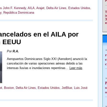
os John F. Kennedy
,
AILA
,
Arajet
,
Delta Air Lines
,
Estados Unidos
,
T
y
,
República Dominicana
i
3
e
ancelados en el AILA por
en EEUU
Por
R.A.
r
e
Aeropuertos Dominicanos Siglo XXI (Aerodom) anunció la
c
cancelación de varias operaciones aéreas debido a las
intensas lluvias e inundaciones repentinas…
Leer más
P
s
et
,
Boston
,
Delta Air Lines
,
Estados Unidos
,
JetBlue
,
Luis José
o