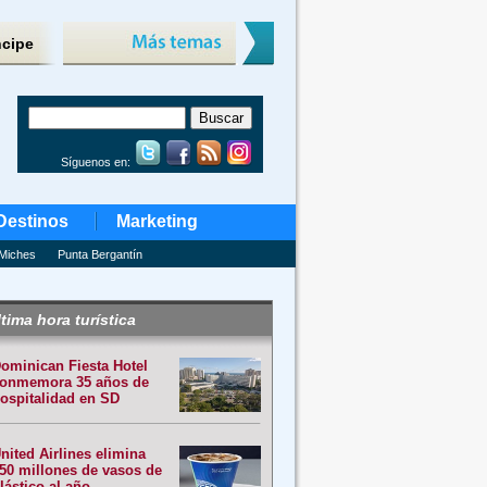
ncipe
Síguenos en:
Destinos
Marketing
Miches
Punta Bergantín
tima hora turística
ominican Fiesta Hotel
onmemora 35 años de
ospitalidad en SD
nited Airlines elimina
50 millones de vasos de
lástico al año