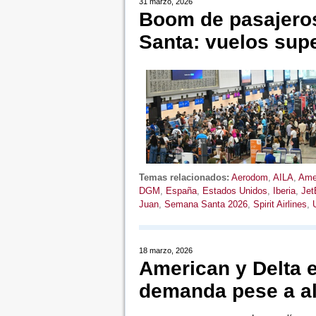
31 marzo, 2026
Boom de pasajeros
Santa: vuelos sup
Temas relacionados:
Aerodom
,
AILA
,
Amer
DGM
,
España
,
Estados Unidos
,
Iberia
,
Jet
Juan
,
Semana Santa 2026
,
Spirit Airlines
,
18 marzo, 2026
American y Delta e
demanda pese a al