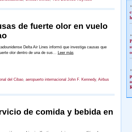
c
h
usas de fuerte olor en vuelo
ao
P
s
tadounidense Delta Air Lines informó que investiga causas que
o
fuerte olor dentro de una de sus…
Leer más
p
onal del Cibao
,
aeropuerto internacional John F. Kennedy
,
Airbus
a
ervicio de comida y bebida en