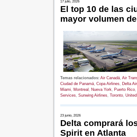
17 julio, 2026
El top 10 de las c
mayor volumen de
Temas relacionados:
Air Canadá
,
Air Tran
Ciudad de Panamá
,
Copa Airlines
,
Delta Ai
Miami
,
Montreal
,
Nueva York
,
Puerto Rico
Services
,
Sunwing Airlines
,
Toronto
,
United
23 junio, 2026
Delta comprará lo
Spirit en Atlanta