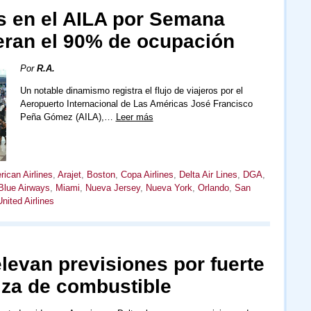
 en el AILA por Semana
eran el 90% de ocupación
Por
R.A.
Un notable dinamismo registra el flujo de viajeros por el
Aeropuerto Internacional de Las Américas José Francisco
Peña Gómez (AILA),…
Leer más
ican Airlines
,
Arajet
,
Boston
,
Copa Airlines
,
Delta Air Lines
,
DGA
,
Blue Airways
,
Miami
,
Nueva Jersey
,
Nueva York
,
Orlando
,
San
United Airlines
levan previsiones por fuerte
za de combustible