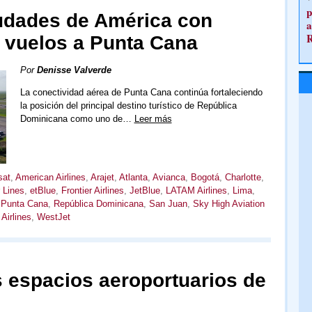
p
iudades de América con
a
 vuelos a Punta Cana
Por
Denisse Valverde
La conectividad aérea de Punta Cana continúa fortaleciendo
la posición del principal destino turístico de República
Dominicana como uno de…
Leer más
sat
,
American Airlines
,
Arajet
,
Atlanta
,
Avianca
,
Bogotá
,
Charlotte
,
r Lines
,
etBlue
,
Frontier Airlines
,
JetBlue
,
LATAM Airlines
,
Lima
,
,
Punta Cana
,
República Dominicana
,
San Juan
,
Sky High Aviation
 Airlines
,
WestJet
s espacios aeroportuarios de