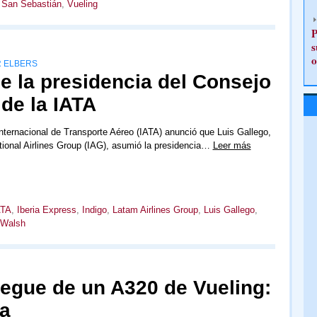
 San Sebastián
,
Vueling
P
s
o
R ELBERS
e la presidencia del Consejo
de la IATA
nternacional de Transporte Aéreo (IATA) anunció que Luis Gallego,
ional Airlines Group (IAG), asumió la presidencia…
Leer más
ATA
,
Iberia Express
,
Indigo
,
Latam Airlines Group
,
Luis Gallego
,
 Walsh
egue de un A320 de Vueling:
ta