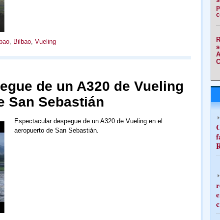
p
c
R
lbao
,
Bilbao
,
Vueling
s
A
C
egue de un A320 de Vueling
de San Sebastián
Espectacular despegue de un A320 de Vueling en el
C
aeropuerto de San Sebastián.
f
R
r
e
c