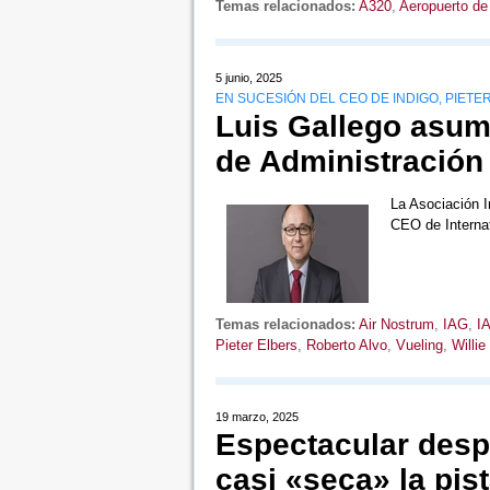
Temas relacionados:
A320
,
Aeropuerto de
5 junio, 2025
EN SUCESIÓN DEL CEO DE INDIGO, PIETE
Luis Gallego asum
de Administración 
La Asociación I
CEO de Internat
Temas relacionados:
Air Nostrum
,
IAG
,
I
Pieter Elbers
,
Roberto Alvo
,
Vueling
,
Willie
19 marzo, 2025
Espectacular desp
casi «seca» la pis