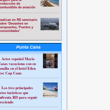
roducción de
ombustible de aviación
ealizan en RD seminario
obre ‘Desastres en
eropuertos, Puertos y
omunidades’
Punta Cana
Actor español Mario
asas vacaciona con su
amilia en el hotel Eden
oc Cap Cana
Los tres principales
etos turísticos que
nfrenta RD para seguir
reciendo