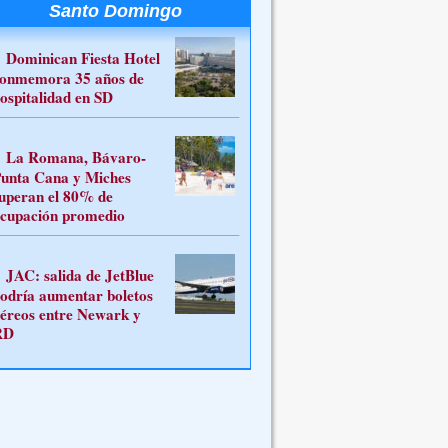
Santo Domingo
Dominican Fiesta Hotel
onmemora 35 años de
ospitalidad en SD
La Romana, Bávaro-
unta Cana y Miches
uperan el 80% de
cupación promedio
JAC: salida de JetBlue
odría aumentar boletos
éreos entre Newark y
RD