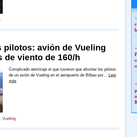
g
c
h
s pilotos: avión de Vueling
P
s de viento de 160/h
s
o
Complicado aterrizaje el que tuvieron que afrontar los pilotos
de un avión de Vueling en el aeropuerto de Bilbao por…
Leer
más
p
a
,
Vueling