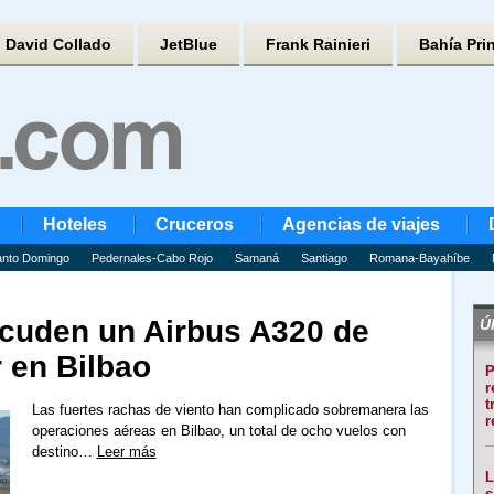
David Collado
JetBlue
Frank Rainieri
Bahía Pri
Hoteles
Cruceros
Agencias de viajes
nto Domingo
Pedernales-Cabo Rojo
Samaná
Santiago
Romana-Bayahíbe
acuden un Airbus A320 de
Úl
r en Bilbao
P
r
t
Las fuertes rachas de viento han complicado sobremanera las
r
operaciones aéreas en Bilbao, un total de ocho vuelos con
destino…
Leer más
L
s