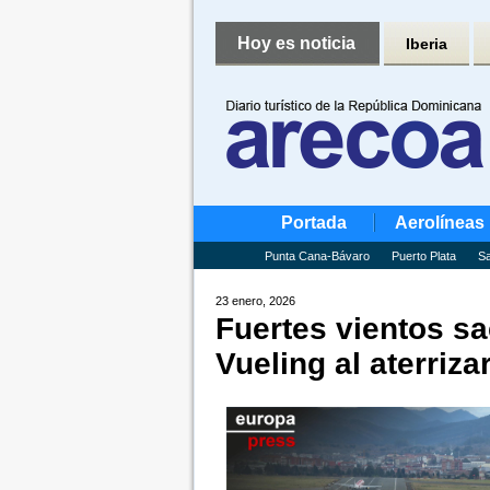
Hoy es noticia
Iberia
Portada
Aerolíneas
Punta Cana-Bávaro
Puerto Plata
Sa
23 enero, 2026
Fuertes vientos s
Vueling al aterriza