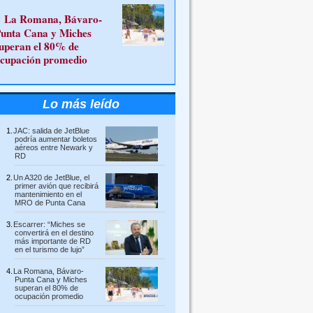
La Romana, Bávaro-
unta Cana y Miches
uperan el 80% de
cupación promedio
Lo más leído
JAC: salida de JetBlue
podría aumentar boletos
aéreos entre Newark y
RD
Un A320 de JetBlue, el
primer avión que recibirá
mantenimiento en el
MRO de Punta Cana
Escarrer: “Miches se
convertirá en el destino
más importante de RD
en el turismo de lujo”
La Romana, Bávaro-
Punta Cana y Miches
superan el 80% de
ocupación promedio