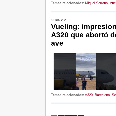
Temas relacionados:
Miquel Serrano
,
Vue
18 julio, 2023
Vueling: impresio
A320 que abortó d
ave
Temas relacionados:
A320
,
Barcelona
,
Se