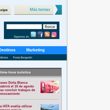
ncipe
Síguenos en:
Destinos
Marketing
Miches
Punta Bergantín
tima hora turística
aseo Doña Blanca
eabrirá el 10 de agosto
ras concluir trabajos de
emozamiento
a IATA evalúa utilizar
argazo para la