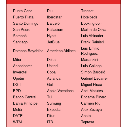
Punta Cana
Riu
Transat
Puerto Plata
Iberostar
Hotelbeds
Santo Domingo
Barceló
Booking.com
San Pedro
Palladium
Martín de Oliva
Samaná
Hyatt
Luis Abinader
Santiago
JetBlue
Frank Rainieri
Luis Emilio
Romana-Bayahíbe
American Airlines
Rodríguez
Mitur
Delta
Marranzini
Asonahores
United
Luis Gallego
Inverotel
Copa
Simón Barceló
Opetur
Avianca
Gabriel Escarrer
DGII
Gol
Miguel Fluxá
BPD
Apple Vacations
Abel Matutes
Banco Central
Tui
Encarna Piñero
Bahía Príncipe
Sunwing
Carmen Riu
Meliá
Expedia
Alex Zozaya
DATE
Fitur
Anato
WTM
ITB
Topresa