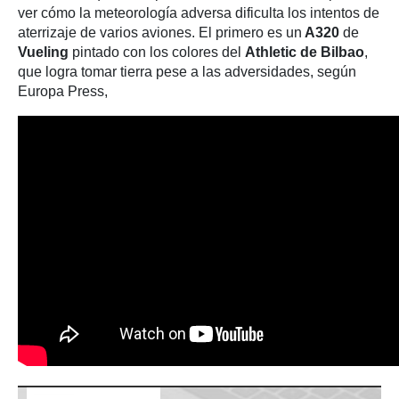
ver cómo la meteorología adversa dificulta los intentos de
aterrizaje de varios aviones. El primero es un
A320
de
Vueling
pintado con los colores del
Athletic de Bilbao
,
que logra tomar tierra pese a las adversidades, según
Europa Press,