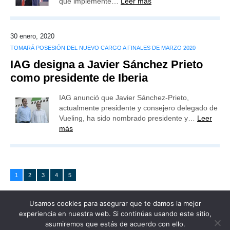
que implemente…
Leer más
30 enero, 2020
TOMARÁ POSESIÓN DEL NUEVO CARGO A FINALES DE MARZO 2020
IAG designa a Javier Sánchez Prieto
como presidente de Iberia
IAG anunció que Javier Sánchez-Prieto,
actualmente presidente y consejero delegado de
Vueling, ha sido nombrado presidente y…
Leer
más
1
2
3
4
5
Usamos cookies para asegurar que te damos la mejor
experiencia en nuestra web. Si continúas usando este sitio,
asumiremos que estás de acuerdo con ello.
Publicidad
Redacción
Contacto