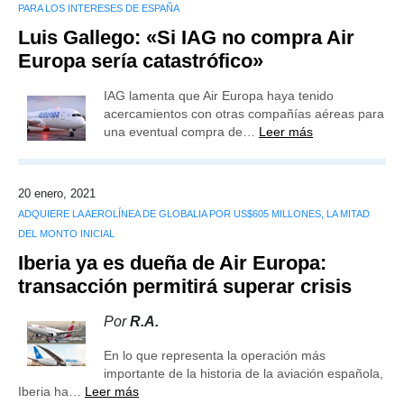
PARA LOS INTERESES DE ESPAÑA
Luis Gallego: «Si IAG no compra Air
Europa sería catastrófico»
IAG lamenta que Air Europa haya tenido
acercamientos con otras compañías aéreas para
una eventual compra de…
Leer más
20 enero, 2021
ADQUIERE LA AEROLÍNEA DE GLOBALIA POR US$605 MILLONES, LA MITAD
DEL MONTO INICIAL
Iberia ya es dueña de Air Europa:
transacción permitirá superar crisis
Por
R.A.
En lo que representa la operación más
importante de la historia de la aviación española,
Iberia ha…
Leer más