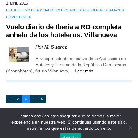
1 abril, 2015
EL EJECUTIVO DE ASONAHORES DICE APUESTA DE IBERIA CREA MAYOR
COMPETENCIA
Vuelo diario de Iberia a RD completa
anhelo de los hoteleros: Villanueva
Por
M. Suárez
El vicepresidente ejecutivo de la Asociación de
Hoteles y Turismo de la República Dominicana
(Asonahores), Arturo Villanueva,…
Leer más
1
2
3
4
5
Usamos cookies para asegurar que te damos la mejor
experiencia en nuestra web. Si continúas usando este sitio,
asumiremos que estás de acuerdo con ello.
Publicidad
Redacción
Contacto
Aceptar
Advertencia legal
Todos los derechos reservados