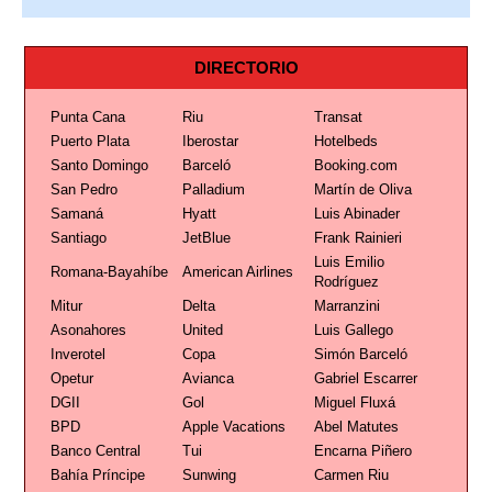
DIRECTORIO
Punta Cana
Riu
Transat
Puerto Plata
Iberostar
Hotelbeds
Santo Domingo
Barceló
Booking.com
San Pedro
Palladium
Martín de Oliva
Samaná
Hyatt
Luis Abinader
Santiago
JetBlue
Frank Rainieri
Luis Emilio
Romana-Bayahíbe
American Airlines
Rodríguez
Mitur
Delta
Marranzini
Asonahores
United
Luis Gallego
Inverotel
Copa
Simón Barceló
Opetur
Avianca
Gabriel Escarrer
DGII
Gol
Miguel Fluxá
BPD
Apple Vacations
Abel Matutes
Banco Central
Tui
Encarna Piñero
Bahía Príncipe
Sunwing
Carmen Riu