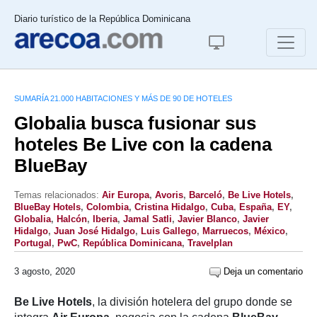
Diario turístico de la República Dominicana
SUMARÍA 21.000 HABITACIONES Y MÁS DE 90 DE HOTELES
Globalia busca fusionar sus
hoteles Be Live con la cadena
BlueBay
Temas relacionados:
Air Europa
,
Avoris
,
Barceló
,
Be Live Hotels
,
BlueBay Hotels
,
Colombia
,
Cristina Hidalgo
,
Cuba
,
España
,
EY
,
Globalia
,
Halcón
,
Iberia
,
Jamal Satli
,
Javier Blanco
,
Javier
Hidalgo
,
Juan José Hidalgo
,
Luis Gallego
,
Marruecos
,
México
,
Portugal
,
PwC
,
República Dominicana
,
Travelplan
3 agosto, 2020
Deja un comentario
Be Live Hotels
, la división hotelera del grupo donde se