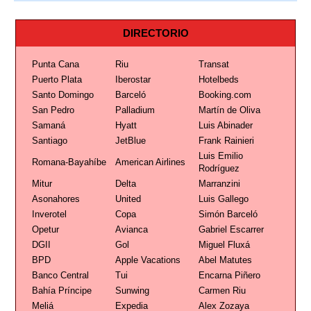
DIRECTORIO
Punta Cana
Riu
Transat
Puerto Plata
Iberostar
Hotelbeds
Santo Domingo
Barceló
Booking.com
San Pedro
Palladium
Martín de Oliva
Samaná
Hyatt
Luis Abinader
Santiago
JetBlue
Frank Rainieri
Luis Emilio
Romana-Bayahíbe
American Airlines
Rodríguez
Mitur
Delta
Marranzini
Asonahores
United
Luis Gallego
Inverotel
Copa
Simón Barceló
Opetur
Avianca
Gabriel Escarrer
DGII
Gol
Miguel Fluxá
BPD
Apple Vacations
Abel Matutes
Banco Central
Tui
Encarna Piñero
Bahía Príncipe
Sunwing
Carmen Riu
Meliá
Expedia
Alex Zozaya