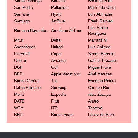
Santo Domingo
Barceló
Booking.com
San Pedro
Palladium
Martín de Oliva
Samaná
Hyatt
Luis Abinader
Santiago
JetBlue
Frank Rainieri
Luis Emilio
Romana-Bayahíbe
American Airlines
Rodríguez
Mitur
Delta
Marranzini
Asonahores
United
Luis Gallego
Inverotel
Copa
Simón Barceló
Opetur
Avianca
Gabriel Escarrer
DGII
Gol
Miguel Fluxá
BPD
Apple Vacations
Abel Matutes
Banco Central
Tui
Encarna Piñero
Bahía Príncipe
Sunwing
Carmen Riu
Meliá
Expedia
Alex Zozaya
DATE
Fitur
Anato
WTM
ITB
Topresa
BHD
Banreservas
López de Haro