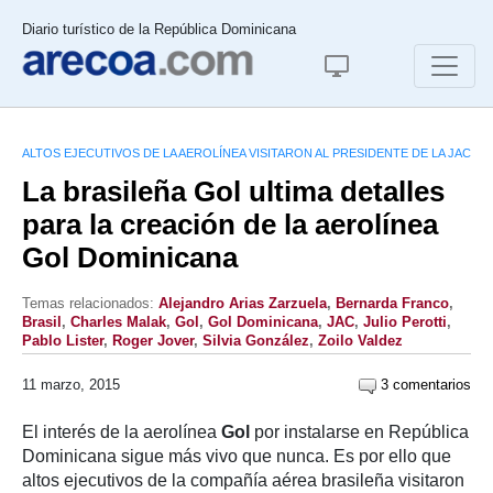
Diario turístico de la República Dominicana
ALTOS EJECUTIVOS DE LA AEROLÍNEA VISITARON AL PRESIDENTE DE LA JAC
La brasileña Gol ultima detalles
para la creación de la aerolínea
Gol Dominicana
Temas relacionados:
Alejandro Arias Zarzuela
,
Bernarda Franco
,
Brasil
,
Charles Malak
,
Gol
,
Gol Dominicana
,
JAC
,
Julio Perotti
,
Pablo Lister
,
Roger Jover
,
Silvia González
,
Zoilo Valdez
11 marzo, 2015
3 comentarios
El interés de la aerolínea
Gol
por instalarse en República
Dominicana sigue más vivo que nunca. Es por ello que
altos ejecutivos de la compañía aérea brasileña visitaron