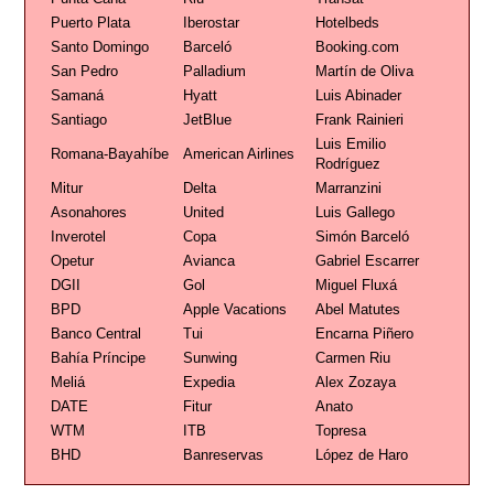
Puerto Plata
Iberostar
Hotelbeds
Santo Domingo
Barceló
Booking.com
San Pedro
Palladium
Martín de Oliva
Samaná
Hyatt
Luis Abinader
Santiago
JetBlue
Frank Rainieri
Luis Emilio
Romana-Bayahíbe
American Airlines
Rodríguez
Mitur
Delta
Marranzini
Asonahores
United
Luis Gallego
Inverotel
Copa
Simón Barceló
Opetur
Avianca
Gabriel Escarrer
DGII
Gol
Miguel Fluxá
BPD
Apple Vacations
Abel Matutes
Banco Central
Tui
Encarna Piñero
Bahía Príncipe
Sunwing
Carmen Riu
Meliá
Expedia
Alex Zozaya
DATE
Fitur
Anato
WTM
ITB
Topresa
BHD
Banreservas
López de Haro