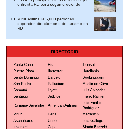
enfrenta RD para seguir creciendo
Mitur estima 605,000 personas
dependen directamente del turismo en
RD
DIRECTORIO
Punta Cana
Riu
Transat
Puerto Plata
Iberostar
Hotelbeds
Santo Domingo
Barceló
Booking.com
San Pedro
Palladium
Martín de Oliva
Samaná
Hyatt
Luis Abinader
Santiago
JetBlue
Frank Rainieri
Luis Emilio
Romana-Bayahíbe
American Airlines
Rodríguez
Mitur
Delta
Marranzini
Asonahores
United
Luis Gallego
Inverotel
Copa
Simón Barceló