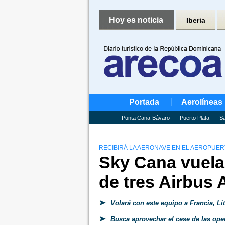
Hoy es noticia
Iberia
Portada
Aerolíneas
Punta Cana-Bávaro
Puerto Plata
Sa
RECIBIRÁ LA AERONAVE EN EL AEROPUE
Sky Cana vuela
de tres Airbus 
Volará con este equipo a Francia, Lit
Busca aprovechar el cese de las ope