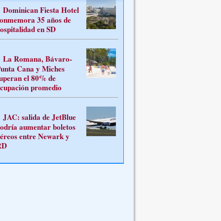
Dominican Fiesta Hotel
onmemora 35 años de
ospitalidad en SD
La Romana, Bávaro-
unta Cana y Miches
uperan el 80% de
cupación promedio
JAC: salida de JetBlue
odría aumentar boletos
éreos entre Newark y
RD