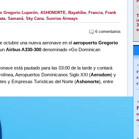
o Gregorio Luperón
,
ASHONORTE
,
Bayahíbe
,
Francia
,
Frank
T
ata
,
Samaná
,
Sky Cana
,
Sunrise Airways
i
3
e
6 comentarios
de octubre una nueva aeronave en el
aeropuerto Gregorio
 un
Airbus A330-300
denominado «Go Dominican
ronave está pautado para las 03:00 de la tarde y contará
r
erolínea, Aeropuertos Dominicanos Siglo XXI (
Aerodom
) y
e
tes y Empresas Turísticas del Norte (
Ashonorte
), entre
c
P
s
o