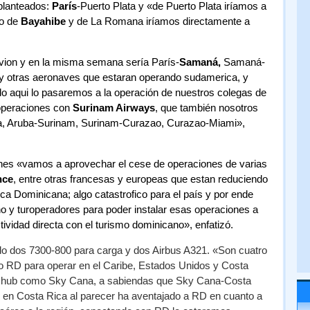
 planteados:
París
-Puerto Plata y «de Puerto Plata iríamos a
o de
Bayahibe
y de La Romana iríamos directamente a
avion y en la misma semana sería París-
Samaná,
Samaná-
otras aeronaves que estaran operando sudamerica, y
o aqui lo pasaremos a la operación de nuestros colegas de
operaciones con
Surinam Airways
, que también nosotros
, Aruba-Surinam, Surinam-Curazao, Curazao-Miami»,
nes «vamos a aprovechar el cese de operaciones de varias
nce
, entre otras francesas y europeas que estan reduciendo
a Dominicana; algo catastrofico para el país y por ende
no y turoperadores para poder instalar esas operaciones a
vidad directa con el turismo dominicano», enfatizó.
do dos 7300-800 para carga y dos Airbus A321. «Son cuatro
o RD para operar en el Caribe, Estados Unidos y Costa
 hub como Sky Cana, a sabiendas que Sky Cana-Costa
ón en Costa Rica al parecer ha aventajado a RD en cuanto a