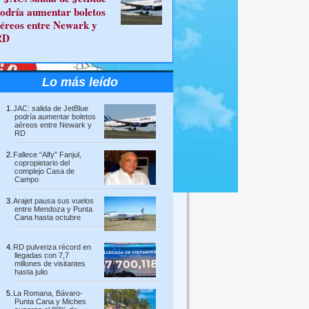
odría aumentar boletos
éreos entre Newark y
RD
Lo más leído
JAC: salida de JetBlue
podría aumentar boletos
aéreos entre Newark y
RD
Fallece “Alfy” Fanjul,
copropietario del
complejo Casa de
Campo
Arajet pausa sus vuelos
entre Mendoza y Punta
Cana hasta octubre
RD pulveriza récord en
llegadas con 7,7
millones de visitantes
hasta julio
La Romana, Bávaro-
Punta Cana y Miches