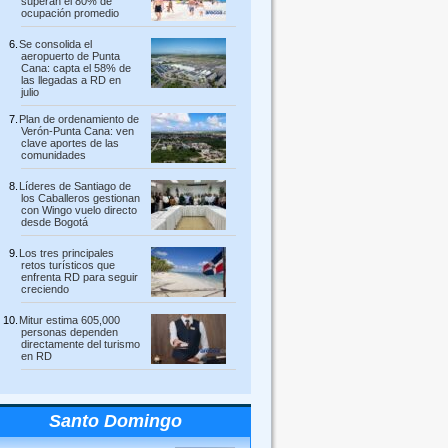
superan el 80% de
ocupación promedio
Se consolida el
aeropuerto de Punta
Cana: capta el 58% de
las llegadas a RD en
julio
Plan de ordenamiento de
Verón-Punta Cana: ven
clave aportes de las
comunidades
Líderes de Santiago de
los Caballeros gestionan
con Wingo vuelo directo
desde Bogotá
Los tres principales
retos turísticos que
enfrenta RD para seguir
creciendo
Mitur estima 605,000
personas dependen
directamente del turismo
en RD
Santo Domingo