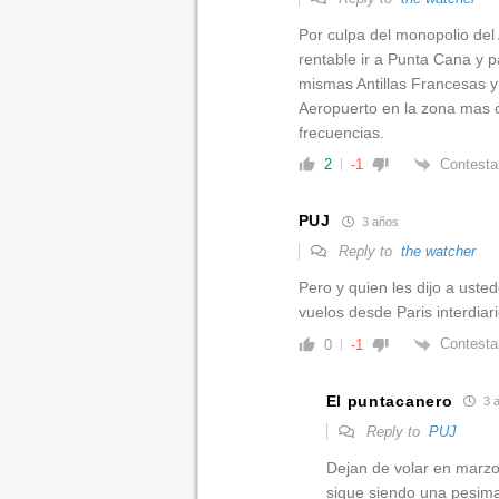
Por culpa del monopolio del
rentable ir a Punta Cana y 
mismas Antillas Francesas 
Aeropuerto en la zona mas c
frecuencias.
Contesta
2
-1
PUJ
3 años
Reply to
the watcher
Pero y quien les dijo a uste
vuelos desde Paris interdiari
Contesta
0
-1
El puntacanero
3 
Reply to
PUJ
Dejan de volar en marzo
sigue siendo una pesima 