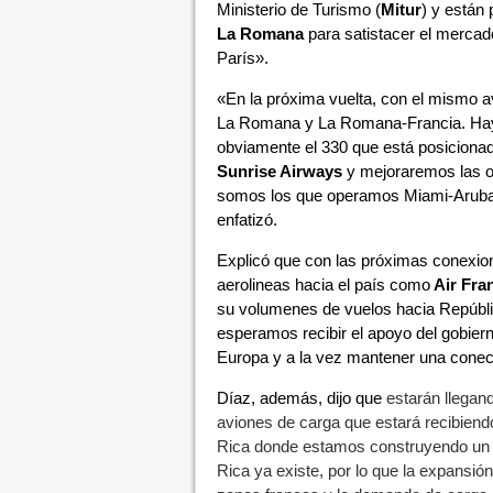
Ministerio de Turismo (
Mitur
) y están
La Romana
para satistacer el mercad
París».
«En la próxima vuelta, con el mismo 
La Romana y La Romana-Francia. Hay 
obviamente el 330 que está posicionad
Sunrise Airways
y mejoraremos las 
somos los que operamos Miami-Aruba
enfatizó.
Explicó que con las próximas conexio
aerolineas hacia el país como
Air Fra
su volumenes de vuelos hacia Repúblic
esperamos recibir el apoyo del gobier
Europa y a la vez mantener una conecti
Díaz, además, dijo que
estarán llegan
aviones de carga que estará recibiend
Rica donde estamos construyendo un
Rica ya existe, por lo que la expansi