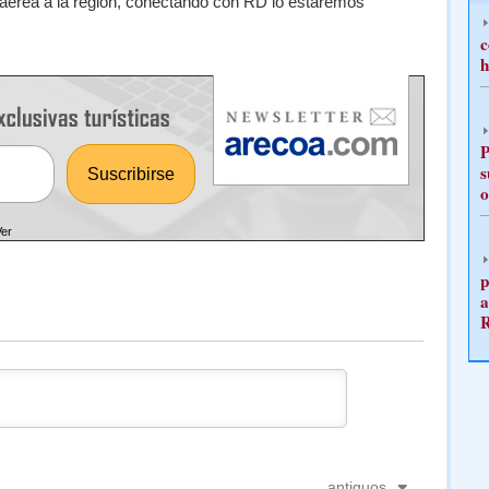
aérea a la región, conectando con RD lo estaremos
c
h
P
s
o
Ver
p
a
antiguos