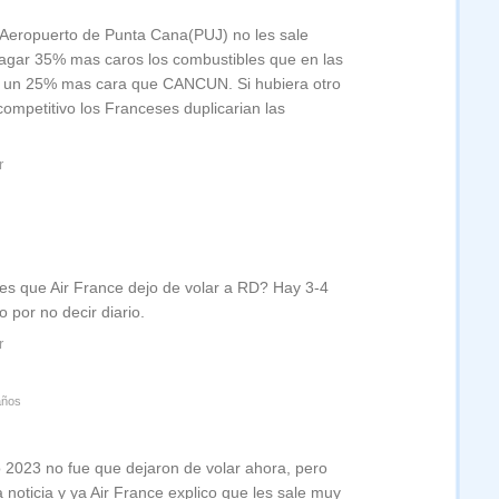
 Aeropuerto de Punta Cana(PUJ) no les sale
pagar 35% mas caros los combustibles que en las
y un 25% mas cara que CANCUN. Si hubiera otro
ompetitivo los Franceses duplicarian las
r
des que Air France dejo de volar a RD? Hay 3-4
o por no decir diario.
r
años
 2023 no fue que dejaron de volar ahora, pero
noticia y ya Air France explico que les sale muy