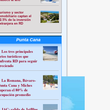
urismo y sector
nmobiliario captan el
2.5% de la inversión
xtranjera en RD
Punta Cana
Los tres principales
etos turísticos que
nfrenta RD para seguir
reciendo
La Romana, Bávaro-
unta Cana y Miches
uperan el 80% de
cupación promedio
JAC: salida de JetBlue