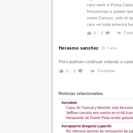
caro venir a Punta Cana
frecuencias a paises qu
como Cancun, solo el a
caro en toda america lu
Conte
0
0
Herasmo sanchez
3 años
Pero podrían continuar volando a san
Contestar
0
0
Noticias relacionadas
Aerodom
Copa, Air Transat y WestJet: más frecuen
JetBlue cancela seis vuelos en el AILA p
Aeropuerto de Puerto Plata recibe galardó
Aeropuerto Gregorio Luperón
RD ofrecerá servicio de renovación de pa