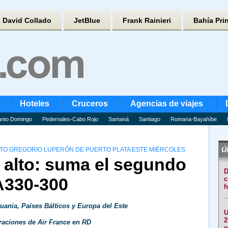
David Collado
JetBlue
Frank Rainieri
Bahía Pri
Hoteles
Cruceros
Agencias de viajes
nto Domingo
Pedernales-Cabo Rojo
Samaná
Santiago
Romana-Bayahíbe
Úl
RTO GREGORIO LUPERÓN DE PUERTO PLATA ESTE MIÉRCOLES
 alto: suma el segundo
D
A330-300
c
h
uania, Países Bálticos y Europa del Este
U
2
raciones de Air France en RD
p