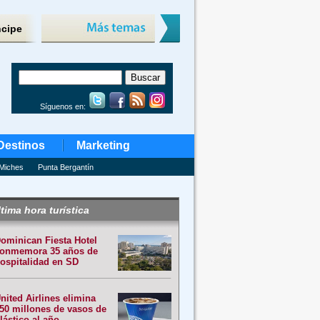
ncipe
Síguenos en:
Destinos
Marketing
Miches
Punta Bergantín
tima hora turística
ominican Fiesta Hotel
onmemora 35 años de
ospitalidad en SD
nited Airlines elimina
50 millones de vasos de
lástico al año