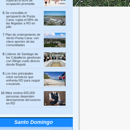
superan el 80% de
ocupación promedio
Se consolida el
aeropuerto de Punta
Cana: capta el 58% de
las llegadas a RD en
julio
Plan de ordenamiento de
Verón-Punta Cana: ven
clave aportes de las
comunidades
Líderes de Santiago de
los Caballeros gestionan
con Wingo vuelo directo
desde Bogotá
Los tres principales
retos turísticos que
enfrenta RD para seguir
creciendo
Mitur estima 605,000
personas dependen
directamente del turismo
en RD
Santo Domingo