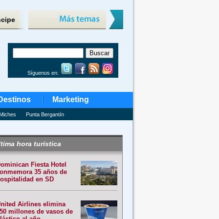
ncipe
Síguenos en:
Destinos
Marketing
Miches
Punta Bergantín
tima hora turística
ominican Fiesta Hotel
onmemora 35 años de
ospitalidad en SD
nited Airlines elimina
50 millones de vasos de
lástico al año