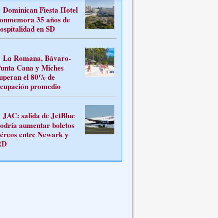
Dominican Fiesta Hotel
onmemora 35 años de
ospitalidad en SD
La Romana, Bávaro-
unta Cana y Miches
uperan el 80% de
cupación promedio
JAC: salida de JetBlue
odría aumentar boletos
éreos entre Newark y
RD