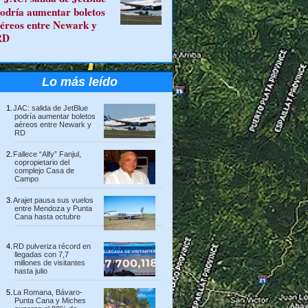
odría aumentar boletos
éreos entre Newark y
RD
Lo más leído
JAC: salida de JetBlue
podría aumentar boletos
aéreos entre Newark y
RD
Fallece “Alfy” Fanjul,
copropietario del
complejo Casa de
Campo
Arajet pausa sus vuelos
entre Mendoza y Punta
Cana hasta octubre
RD pulveriza récord en
llegadas con 7,7
millones de visitantes
hasta julio
La Romana, Bávaro-
Punta Cana y Miches