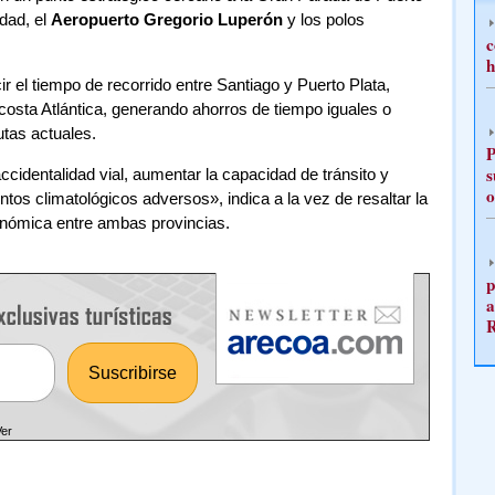
udad, el
Aeropuerto Gregorio Luperón
y los polos
c
h
r el tiempo de recorrido entre Santiago y Puerto Plata,
costa Atlántica, generando ahorros de tiempo iguales o
utas actuales.
P
s
ccidentalidad vial, aumentar la capacidad de tránsito y
o
entos climatológicos adversos», indica a la vez de resaltar la
onómica entre ambas provincias.
p
a
Ver