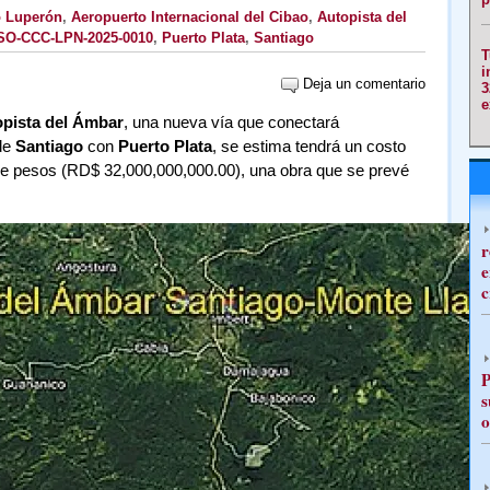
o Luperón
,
Aeropuerto Internacional del Cibao
,
Autopista del
SO-CCC-LPN-2025-0010
,
Puerto Plata
,
Santiago
T
i
Deja un comentario
3
e
pista del Ámbar
, una nueva vía que conectará
de
Santiago
con
Puerto Plata
, se estima tendrá un costo
e pesos (RD$ 32,000,000,000.00), una obra que se prevé
r
e
c
P
s
o