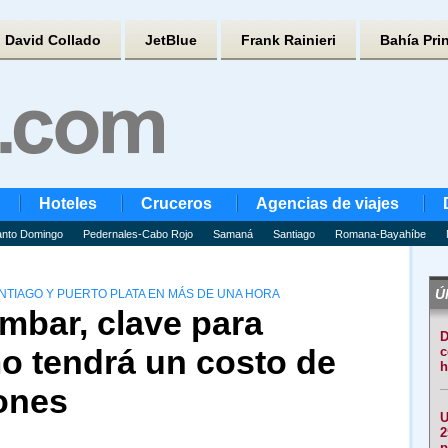
David Collado
JetBlue
Frank Rainieri
Bahía Pri
Hoteles
Cruceros
Agencias de viajes
nto Domingo
Pedernales-Cabo Rojo
Samaná
Santiago
Romana-Bayahíbe
Úl
ANTIAGO Y PUERTO PLATA EN MÁS DE UNA HORA
mbar, clave para
D
mo tendrá un costo de
c
h
ones
U
2
p