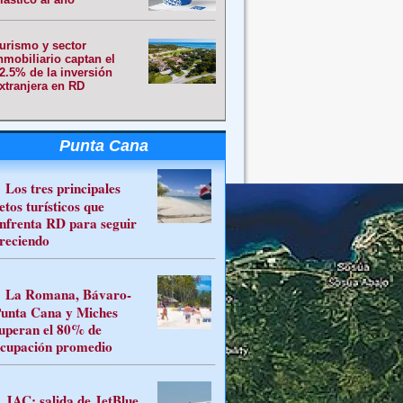
urismo y sector
nmobiliario captan el
2.5% de la inversión
xtranjera en RD
Punta Cana
Los tres principales
etos turísticos que
nfrenta RD para seguir
reciendo
La Romana, Bávaro-
unta Cana y Miches
uperan el 80% de
cupación promedio
JAC: salida de JetBlue