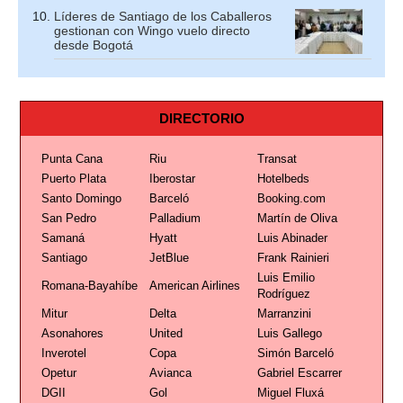
Líderes de Santiago de los Caballeros
gestionan con Wingo vuelo directo
desde Bogotá
DIRECTORIO
Punta Cana
Riu
Transat
Puerto Plata
Iberostar
Hotelbeds
Santo Domingo
Barceló
Booking.com
San Pedro
Palladium
Martín de Oliva
Samaná
Hyatt
Luis Abinader
Santiago
JetBlue
Frank Rainieri
Luis Emilio
Romana-Bayahíbe
American Airlines
Rodríguez
Mitur
Delta
Marranzini
Asonahores
United
Luis Gallego
Inverotel
Copa
Simón Barceló
Opetur
Avianca
Gabriel Escarrer
DGII
Gol
Miguel Fluxá