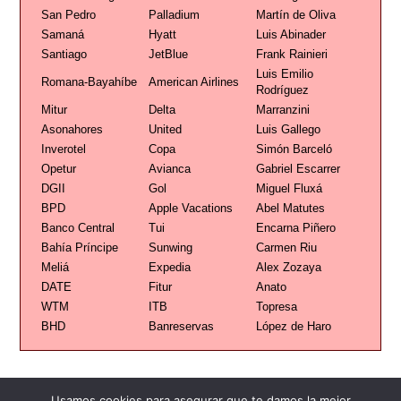
San Pedro
Palladium
Martín de Oliva
Samaná
Hyatt
Luis Abinader
Santiago
JetBlue
Frank Rainieri
Luis Emilio
Romana-Bayahíbe
American Airlines
Rodríguez
Mitur
Delta
Marranzini
Asonahores
United
Luis Gallego
Inverotel
Copa
Simón Barceló
Opetur
Avianca
Gabriel Escarrer
DGII
Gol
Miguel Fluxá
BPD
Apple Vacations
Abel Matutes
Banco Central
Tui
Encarna Piñero
Bahía Príncipe
Sunwing
Carmen Riu
Meliá
Expedia
Alex Zozaya
DATE
Fitur
Anato
WTM
ITB
Topresa
BHD
Banreservas
López de Haro
Usamos cookies para asegurar que te damos la mejor