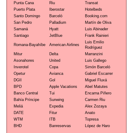
Punta Cana
Riu
Transat
Puerto Plata
Iberostar
Hotelbeds
Santo Domingo
Barceló
Booking.com
San Pedro
Palladium
Martín de Oliva
Samaná
Hyatt
Luis Abinader
Santiago
JetBlue
Frank Rainieri
Luis Emilio
Romana-Bayahíbe
American Airlines
Rodríguez
Mitur
Delta
Marranzini
Asonahores
United
Luis Gallego
Inverotel
Copa
Simón Barceló
Opetur
Avianca
Gabriel Escarrer
DGII
Gol
Miguel Fluxá
BPD
Apple Vacations
Abel Matutes
Banco Central
Tui
Encarna Piñero
Bahía Príncipe
Sunwing
Carmen Riu
Meliá
Expedia
Alex Zozaya
DATE
Fitur
Anato
WTM
ITB
Topresa
BHD
Banreservas
López de Haro