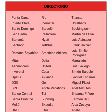
DIRECTORIO
Punta Cana
Riu
Transat
Puerto Plata
Iberostar
Hotelbeds
Santo Domingo
Barceló
Booking.com
San Pedro
Palladium
Martín de Oliva
Samaná
Hyatt
Luis Abinader
Santiago
JetBlue
Frank Rainieri
Luis Emilio
Romana-Bayahíbe
American Airlines
Rodríguez
Mitur
Delta
Marranzini
Asonahores
United
Luis Gallego
Inverotel
Copa
Simón Barceló
Opetur
Avianca
Gabriel Escarrer
DGII
Gol
Miguel Fluxá
BPD
Apple Vacations
Abel Matutes
Banco Central
Tui
Encarna Piñero
Bahía Príncipe
Sunwing
Carmen Riu
Meliá
Expedia
Alex Zozaya
DATE
Fitur
Anato