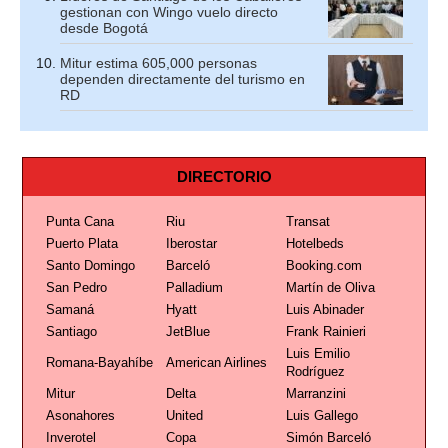
gestionan con Wingo vuelo directo
desde Bogotá
Mitur estima 605,000 personas
dependen directamente del turismo en
RD
DIRECTORIO
Punta Cana
Riu
Transat
Puerto Plata
Iberostar
Hotelbeds
Santo Domingo
Barceló
Booking.com
San Pedro
Palladium
Martín de Oliva
Samaná
Hyatt
Luis Abinader
Santiago
JetBlue
Frank Rainieri
Luis Emilio
Romana-Bayahíbe
American Airlines
Rodríguez
Mitur
Delta
Marranzini
Asonahores
United
Luis Gallego
Inverotel
Copa
Simón Barceló