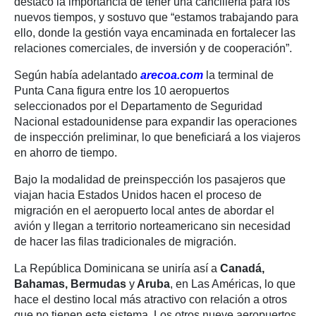
destacó la importancia de tener una cancillería para los
nuevos tiempos, y sostuvo que “estamos trabajando para
ello, donde la gestión vaya encaminada en fortalecer las
relaciones comerciales, de inversión y de cooperación”.
Según había adelantado
arecoa.com
la terminal de
Punta Cana figura entre los 10 aeropuertos
seleccionados por el Departamento de Seguridad
Nacional estadounidense para expandir las operaciones
de inspección preliminar, lo que beneficiará a los viajeros
en ahorro de tiempo.
Bajo la modalidad de preinspección los pasajeros que
viajan hacia Estados Unidos hacen el proceso de
migración en el aeropuerto local antes de abordar el
avión y llegan a territorio norteamericano sin necesidad
de hacer las filas tradicionales de migración.
La República Dominicana se uniría así a
Canadá,
Bahamas, Bermudas
y
Aruba
, en Las Américas, lo que
hace el destino local más atractivo con relación a otros
que no tienen este sistema. Los otros nueve aeropuertos