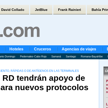
David Collado
JetBlue
Frank Rainieri
Bahía Pri
Hoteles
Cruceros
Agencias de viajes
nto Domingo
Pedernales-Cabo Rojo
Samaná
Santiago
Romana-Bayahíbe
Úl
IENTO, RÁPIDAS O DE ANTÍGENOS EN LAS TERMINALES
 RD tendrán apoyo de
P
para nuevos protocolos
r
t
r
L
s