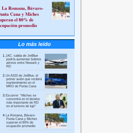
La Romana, Bávaro-
unta Cana y Miches
uperan el 80% de
cupación promedio
Lo más leído
JAC: salida de JetBlue
podría aumentar boletos
aéreos entre Newark y
RD
Un A320 de JetBlue, el
primer avión que recibirá
mantenimiento en el
MRO de Punta Cana
Escarrer: “Miches se
convertirá en el destino
más importante de RD
en el turismo de lujo”
La Romana, Bávaro-
Punta Cana y Miches
superan el 80% de
ocupación promedio