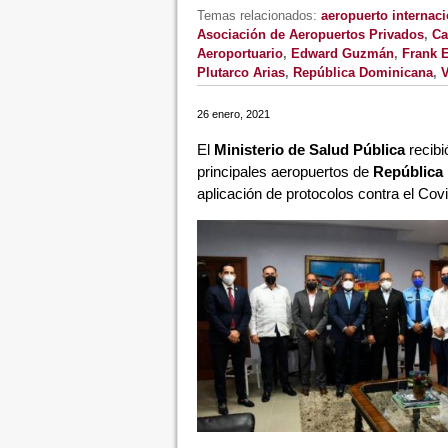
Temas relacionados:
aeropuerto internac
Asociación de Aeropuertos Privados
,
Ca
Aeroportuario
,
Edward Guzmán
,
Frank E
Plutarco Arias
,
República Dominicana
,
V
26 enero, 2021
El
Ministerio de Salud Pública
recibi
principales aeropuertos de
República
aplicación de protocolos contra el Cov