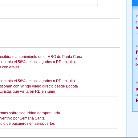
c
h
P
 recibirá mantenimiento en el MRO de Punta Cana
s
: capta el 58% de las llegadas a RD en julio
o
 con Arajet
: capta el 58% de las llegadas a RD en julio
estionan con Wingo vuelo directo desde Bogotá
p
turistas que visitaron RD en junio
a
rmas sobre seguridad aeroportuaria
eventivo por Semana Santa
flujo de pasajeros en aeropuertos