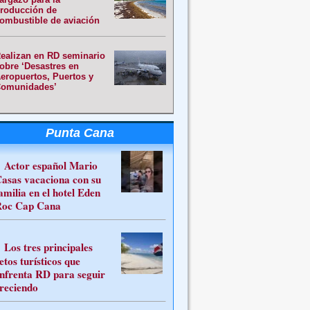
roducción de
ombustible de aviación
ealizan en RD seminario
obre ‘Desastres en
eropuertos, Puertos y
omunidades’
Punta Cana
Actor español Mario
asas vacaciona con su
amilia en el hotel Eden
oc Cap Cana
Los tres principales
etos turísticos que
nfrenta RD para seguir
reciendo