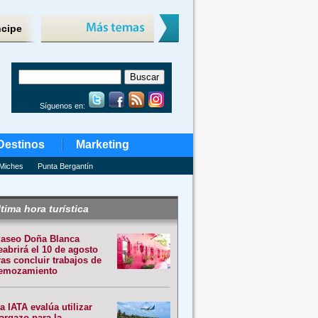
ncipe
Síguenos en:
Destinos
Marketing
Miches
Punta Bergantín
tima hora turística
aseo Doña Blanca
eabrirá el 10 de agosto
ras concluir trabajos de
emozamiento
a IATA evalúa utilizar
argazo para la