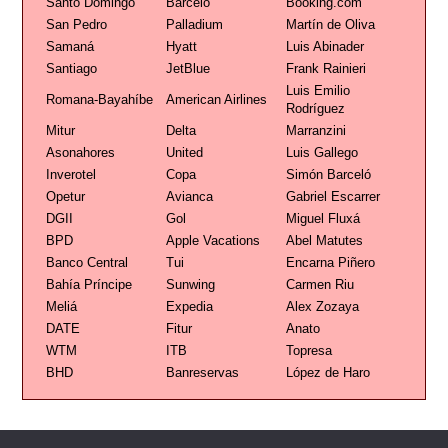
Santo Domingo
Barceló
Booking.com
San Pedro
Palladium
Martín de Oliva
Samaná
Hyatt
Luis Abinader
Santiago
JetBlue
Frank Rainieri
Luis Emilio
Romana-Bayahíbe
American Airlines
Rodríguez
Mitur
Delta
Marranzini
Asonahores
United
Luis Gallego
Inverotel
Copa
Simón Barceló
Opetur
Avianca
Gabriel Escarrer
DGII
Gol
Miguel Fluxá
BPD
Apple Vacations
Abel Matutes
Banco Central
Tui
Encarna Piñero
Bahía Príncipe
Sunwing
Carmen Riu
Meliá
Expedia
Alex Zozaya
DATE
Fitur
Anato
WTM
ITB
Topresa
BHD
Banreservas
López de Haro