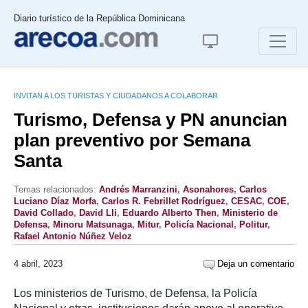
Diario turístico de la República Dominicana
INVITAN A LOS TURISTAS Y CIUDADANOS A COLABORAR
Turismo, Defensa y PN anuncian
plan preventivo por Semana
Santa
Temas relacionados:
Andrés Ma­rranzini
,
Asonahores
,
Carlos
Luciano Díaz Morfa
,
Carlos R. Febrillet Rodríguez
,
CESAC
,
COE
,
David Collado
,
David Lli
,
Eduardo Alberto Then
,
Ministerio de
Defensa
,
Minoru Matsunaga
,
Mitur
,
Policía Nacional
,
Politur
,
Rafael Antonio Núñez Veloz
4 abril, 2023
Deja un comentario
Los ministerios de Turismo, de Defensa, la Policía