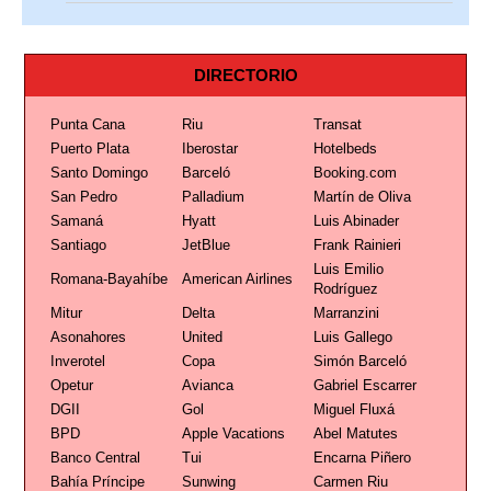
DIRECTORIO
Punta Cana
Riu
Transat
Puerto Plata
Iberostar
Hotelbeds
Santo Domingo
Barceló
Booking.com
San Pedro
Palladium
Martín de Oliva
Samaná
Hyatt
Luis Abinader
Santiago
JetBlue
Frank Rainieri
Luis Emilio
Romana-Bayahíbe
American Airlines
Rodríguez
Mitur
Delta
Marranzini
Asonahores
United
Luis Gallego
Inverotel
Copa
Simón Barceló
Opetur
Avianca
Gabriel Escarrer
DGII
Gol
Miguel Fluxá
BPD
Apple Vacations
Abel Matutes
Banco Central
Tui
Encarna Piñero
Bahía Príncipe
Sunwing
Carmen Riu