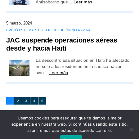
Antisoborno que…
Leer más
5 marzo, 2024
EMITIÓ ESTE MARTES LA RESOLUCIÓN NO.46-2024
JAC suspende operaciones aéreas
desde y hacia Haití
La descontrolada situación en Haití ha afectado
no solo a los residentes en la caótica nación,
sino…
Leer más
1
2
3
4
5
Usamos cookies para asegurar que te damos la mejor
experiencia en nuestra web. Si continúas usando este sitio,
asumiremos que estás de acuerdo con ello.
Publicidad
Redacción
Contacto