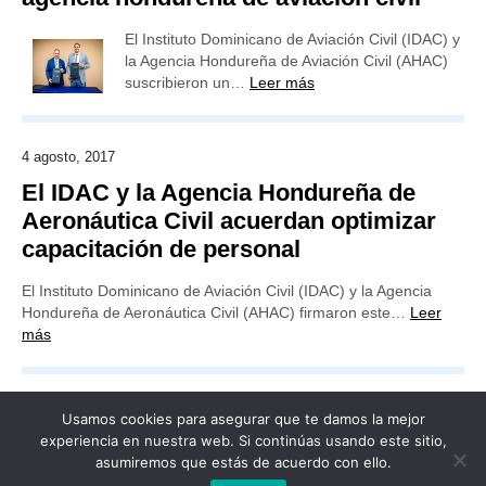
El Instituto Dominicano de Aviación Civil (IDAC) y
la Agencia Hondureña de Aviación Civil (AHAC)
suscribieron un…
Leer más
4 agosto, 2017
El IDAC y la Agencia Hondureña de
Aeronáutica Civil acuerdan optimizar
capacitación de personal
El Instituto Dominicano de Aviación Civil (IDAC) y la Agencia
Hondureña de Aeronáutica Civil (AHAC) firmaron este…
Leer
más
Usamos cookies para asegurar que te damos la mejor
experiencia en nuestra web. Si continúas usando este sitio,
asumiremos que estás de acuerdo con ello.
Publicidad
Redacción
Contacto