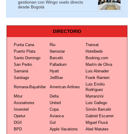
gestionan con Wingo vuelo directo
desde Bogotá
DIRECTORIO
Punta Cana
Riu
Transat
Puerto Plata
Iberostar
Hotelbeds
Santo Domingo
Barceló
Booking.com
San Pedro
Palladium
Martín de Oliva
Samaná
Hyatt
Luis Abinader
Santiago
JetBlue
Frank Rainieri
Luis Emilio
Romana-Bayahíbe
American Airlines
Rodríguez
Mitur
Delta
Marranzini
Asonahores
United
Luis Gallego
Inverotel
Copa
Simón Barceló
Opetur
Avianca
Gabriel Escarrer
DGII
Gol
Miguel Fluxá
BPD
Apple Vacations
Abel Matutes