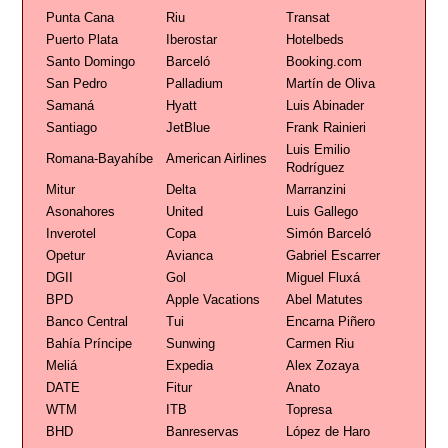
Punta Cana
Riu
Transat
Puerto Plata
Iberostar
Hotelbeds
Santo Domingo
Barceló
Booking.com
San Pedro
Palladium
Martín de Oliva
Samaná
Hyatt
Luis Abinader
Santiago
JetBlue
Frank Rainieri
Luis Emilio
Romana-Bayahíbe
American Airlines
Rodríguez
Mitur
Delta
Marranzini
Asonahores
United
Luis Gallego
Inverotel
Copa
Simón Barceló
Opetur
Avianca
Gabriel Escarrer
DGII
Gol
Miguel Fluxá
BPD
Apple Vacations
Abel Matutes
Banco Central
Tui
Encarna Piñero
Bahía Príncipe
Sunwing
Carmen Riu
Meliá
Expedia
Alex Zozaya
DATE
Fitur
Anato
WTM
ITB
Topresa
BHD
Banreservas
López de Haro