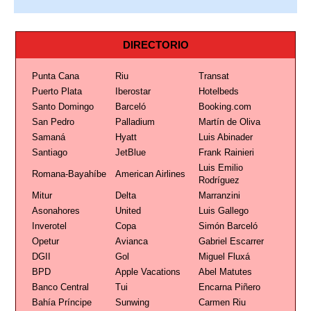
DIRECTORIO
Punta Cana
Riu
Transat
Puerto Plata
Iberostar
Hotelbeds
Santo Domingo
Barceló
Booking.com
San Pedro
Palladium
Martín de Oliva
Samaná
Hyatt
Luis Abinader
Santiago
JetBlue
Frank Rainieri
Luis Emilio
Romana-Bayahíbe
American Airlines
Rodríguez
Mitur
Delta
Marranzini
Asonahores
United
Luis Gallego
Inverotel
Copa
Simón Barceló
Opetur
Avianca
Gabriel Escarrer
DGII
Gol
Miguel Fluxá
BPD
Apple Vacations
Abel Matutes
Banco Central
Tui
Encarna Piñero
Bahía Príncipe
Sunwing
Carmen Riu