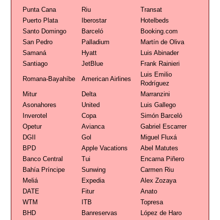
Punta Cana
Riu
Transat
Puerto Plata
Iberostar
Hotelbeds
Santo Domingo
Barceló
Booking.com
San Pedro
Palladium
Martín de Oliva
Samaná
Hyatt
Luis Abinader
Santiago
JetBlue
Frank Rainieri
Luis Emilio
Romana-Bayahíbe
American Airlines
Rodríguez
Mitur
Delta
Marranzini
Asonahores
United
Luis Gallego
Inverotel
Copa
Simón Barceló
Opetur
Avianca
Gabriel Escarrer
DGII
Gol
Miguel Fluxá
BPD
Apple Vacations
Abel Matutes
Banco Central
Tui
Encarna Piñero
Bahía Príncipe
Sunwing
Carmen Riu
Meliá
Expedia
Alex Zozaya
DATE
Fitur
Anato
WTM
ITB
Topresa
BHD
Banreservas
López de Haro