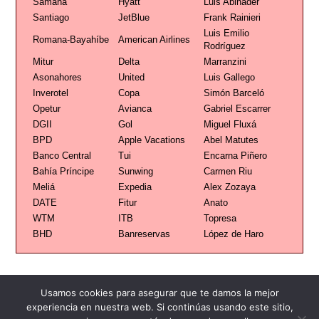
Samaná
Hyatt
Luis Abinader
Santiago
JetBlue
Frank Rainieri
Luis Emilio
Romana-Bayahíbe
American Airlines
Rodríguez
Mitur
Delta
Marranzini
Asonahores
United
Luis Gallego
Inverotel
Copa
Simón Barceló
Opetur
Avianca
Gabriel Escarrer
DGII
Gol
Miguel Fluxá
BPD
Apple Vacations
Abel Matutes
Banco Central
Tui
Encarna Piñero
Bahía Príncipe
Sunwing
Carmen Riu
Meliá
Expedia
Alex Zozaya
DATE
Fitur
Anato
WTM
ITB
Topresa
BHD
Banreservas
López de Haro
Usamos cookies para asegurar que te damos la mejor
experiencia en nuestra web. Si continúas usando este sitio,