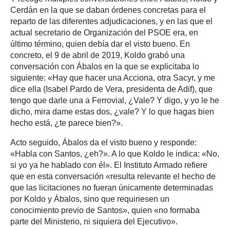
Cerdán en la que se daban órdenes concretas para el
reparto de las diferentes adjudicaciones, y en las que el
actual secretario de Organización del PSOE era, en
último término, quien debía dar el visto bueno. En
concreto, el 9 de abril de 2019, Koldo grabó una
conversación con Ábalos en la que se explicitaba lo
siguiente: «Hay que hacer una Acciona, otra Sacyr, y me
dice ella (Isabel Pardo de Vera, presidenta de Adif), que
tengo que darle una a Ferrovial, ¿Vale? Y digo, y yo le he
dicho, mira dame estas dos, ¿vale? Y lo que hagas bien
hecho está, ¿te parece bien?».
Acto seguido, Ábalos da el visto bueno y responde:
«Habla con Santos, ¿eh?». A lo que Koldo le indica: «No,
si yo ya he hablado con él». El Instituto Armado refiere
que en esta conversación «resulta relevante el hecho de
que las licitaciones no fueran únicamente determinadas
por Koldo y Ábalos, sino que requiriesen un
conocimiento previo de Santos», quien «no formaba
parte del Ministerio, ni siquiera del Ejecutivo».