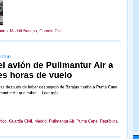
uárez Madrid Barajas
,
Guardia Civil
MOTOR
l avión de Pullmantur Air a
es horas de vuelo
ras después de haber despegado de Barajas rumbo a Punta Cana
llmantur Air que cubre…
Leer más
nico
,
Guardia Civil
,
Madrid
,
Pullmantur Air
,
Punta Cana
,
República