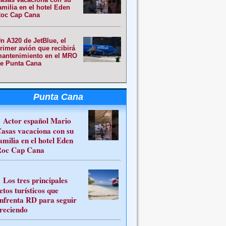
amilia en el hotel Eden
oc Cap Cana
n A320 de JetBlue, el
rimer avión que recibirá
antenimiento en el MRO
e Punta Cana
Punta Cana
Actor español Mario
asas vacaciona con su
amilia en el hotel Eden
oc Cap Cana
Los tres principales
etos turísticos que
nfrenta RD para seguir
reciendo