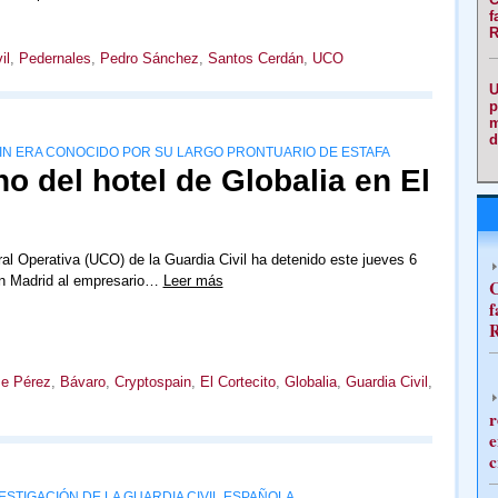
f
R
il
,
Pedernales
,
Pedro Sánchez
,
Santos Cerdán
,
UCO
U
p
m
d
IN ERA CONOCIDO POR SU LARGO PRONTUARIO DE ESTAFA
no del hotel de Globalia en El
al Operativa (UCO) de la Guardia Civil ha detenido este jueves 6
n Madrid al empresario…
Leer más
C
f
R
se Pérez
,
Bávaro
,
Cryptospain
,
El Cortecito
,
Globalia
,
Guardia Civil
,
r
e
c
ESTIGACIÓN DE LA GUARDIA CIVIL ESPAÑOLA