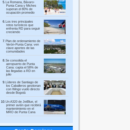
La Romana, Bávaro-
Punta Cana y Miches
superan el 80% de
ocupación promedio
Los tres principales
retos turísticos que
enfrenta RD para seguir
creciendo
Plan de ordenamiento de
Verón-Punta Cana: ven
clave aportes de las
comunidades
Se consolida el
aeropuerto de Punta
Cana: capta el 58% de
las llegadas a RD en
julio
Líderes de Santiago de
los Caballeros gestionan
con Wingo vuelo directo
desde Bogotá
Un A320 de JetBlue, el
primer avión que recibirá
mantenimiento en el
MRO de Punta Cana