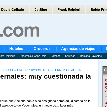
David Collado
JetBlue
Frank Rainieri
Bahía Pri
Hoteles
Cruceros
Agencias de viajes
nto Domingo
Pedernales-Cabo Rojo
Samaná
Santiago
Romana-Bayahíbe
Úl
ACCIONA CON LA CORRUPCIÓN DEL GOBIERNO SOCIALISTA
ernales: muy cuestionada la
C
n
C
c
erse que Acciona había sido designada como adjudicataria de la
A
el aeropuerto de Pedernales, un medio de…
Leer más
C