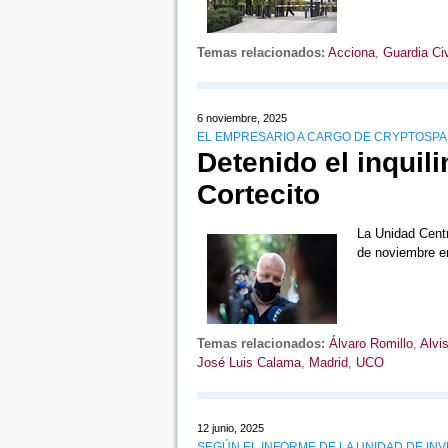
Temas relacionados:
Acciona
,
Guardia Civ
6 noviembre, 2025
EL EMPRESARIO A CARGO DE CRYPTOSPA
Detenido el inquili
Cortecito
La Unidad Centr
de noviembre e
Temas relacionados:
Álvaro Romillo
,
Alvi
José Luis Calama
,
Madrid
,
UCO
12 junio, 2025
SEGÚN EL INFORME DE LA UNIDAD DE INV