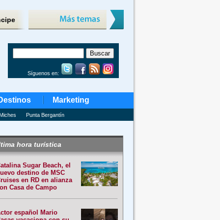
ncipe
Síguenos en:
Destinos
Marketing
Miches
Punta Bergantín
tima hora turística
atalina Sugar Beach, el
uevo destino de MSC
ruises en RD en alianza
on Casa de Campo
ctor español Mario
asas vacaciona con su