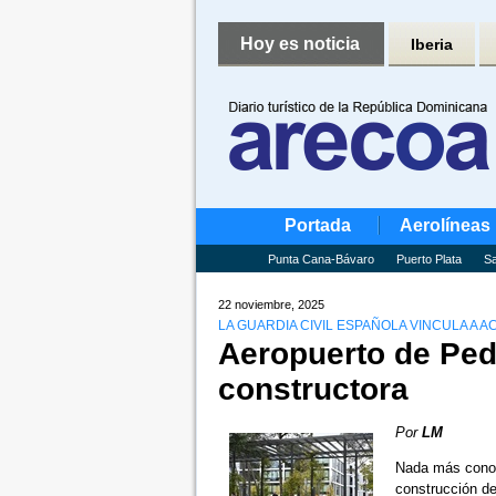
Hoy es noticia
Iberia
Portada
Aerolíneas
Punta Cana-Bávaro
Puerto Plata
Sa
22 noviembre, 2025
LA GUARDIA CIVIL ESPAÑOLA VINCULA A 
Aeropuerto de Ped
constructora
Por
LM
Nada más conoc
construcción d