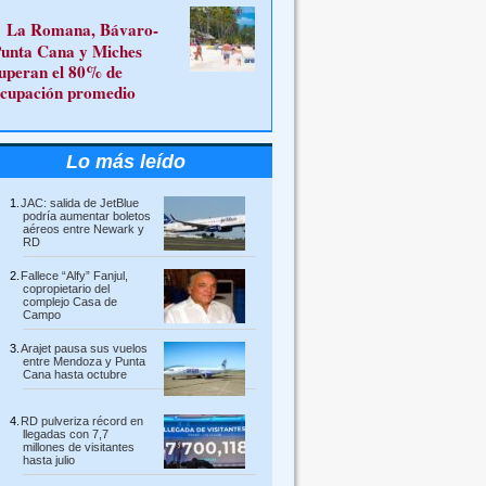
La Romana, Bávaro-
unta Cana y Miches
uperan el 80% de
cupación promedio
Lo más leído
JAC: salida de JetBlue
podría aumentar boletos
aéreos entre Newark y
RD
Fallece “Alfy” Fanjul,
copropietario del
complejo Casa de
Campo
Arajet pausa sus vuelos
entre Mendoza y Punta
Cana hasta octubre
RD pulveriza récord en
llegadas con 7,7
millones de visitantes
hasta julio