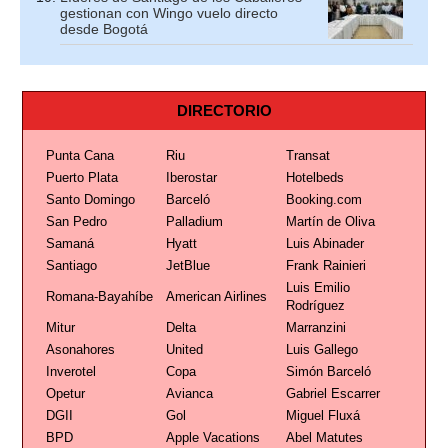
gestionan con Wingo vuelo directo
desde Bogotá
DIRECTORIO
Punta Cana
Riu
Transat
Puerto Plata
Iberostar
Hotelbeds
Santo Domingo
Barceló
Booking.com
San Pedro
Palladium
Martín de Oliva
Samaná
Hyatt
Luis Abinader
Santiago
JetBlue
Frank Rainieri
Luis Emilio
Romana-Bayahíbe
American Airlines
Rodríguez
Mitur
Delta
Marranzini
Asonahores
United
Luis Gallego
Inverotel
Copa
Simón Barceló
Opetur
Avianca
Gabriel Escarrer
DGII
Gol
Miguel Fluxá
BPD
Apple Vacations
Abel Matutes