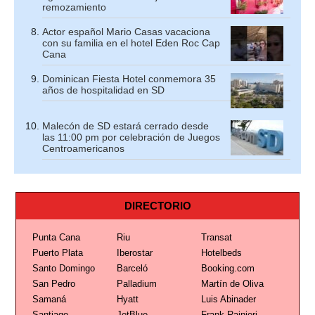
remozamiento
Actor español Mario Casas vacaciona
con su familia en el hotel Eden Roc Cap
Cana
Dominican Fiesta Hotel conmemora 35
años de hospitalidad en SD
Malecón de SD estará cerrado desde
las 11:00 pm por celebración de Juegos
Centroamericanos
DIRECTORIO
Punta Cana
Riu
Transat
Puerto Plata
Iberostar
Hotelbeds
Santo Domingo
Barceló
Booking.com
San Pedro
Palladium
Martín de Oliva
Samaná
Hyatt
Luis Abinader
Santiago
JetBlue
Frank Rainieri