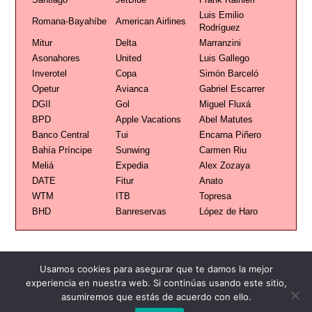
Luis Emilio
Romana-Bayahíbe
American Airlines
Rodríguez
Mitur
Delta
Marranzini
Asonahores
United
Luis Gallego
Inverotel
Copa
Simón Barceló
Opetur
Avianca
Gabriel Escarrer
DGII
Gol
Miguel Fluxá
BPD
Apple Vacations
Abel Matutes
Banco Central
Tui
Encarna Piñero
Bahía Príncipe
Sunwing
Carmen Riu
Meliá
Expedia
Alex Zozaya
DATE
Fitur
Anato
WTM
ITB
Topresa
BHD
Banreservas
López de Haro
Usamos cookies para asegurar que te damos la mejor
experiencia en nuestra web. Si continúas usando este sitio,
Publicidad
Redacción
Contacto
asumiremos que estás de acuerdo con ello.