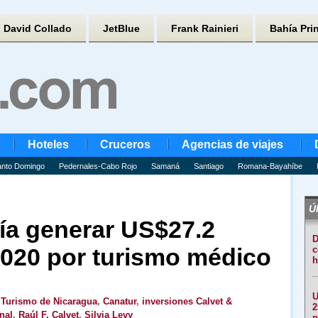
David Collado
JetBlue
Frank Rainieri
Bahía Pri
Hoteles
Cruceros
Agencias de viajes
nto Domingo
Pedernales-Cabo Rojo
Samaná
Santiago
Romana-Bayahíbe
Úl
ía generar US$27.2
D
2020 por turismo médico
c
h
U
 Turismo de Nicaragua
,
Canatur
,
inversiones Calvet &
2
nal
,
Raúl F. Calvet
,
Silvia Levy
p