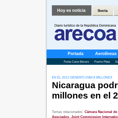
Hoy es noticia
Iberia
Portada
Aerolíneas
Punta Cana-Bávaro
Puerto Plata
Sa
EN EL 2012 GENERÓ US$4.8 MILLONES
Nicaragua podr
millones en el 
Temas relacionados:
Cámara Nacional de
Asociados
,
Joint Commission Internatio