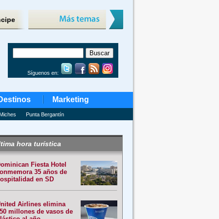
ncipe
Síguenos en:
Destinos
Marketing
Miches
Punta Bergantín
tima hora turística
ominican Fiesta Hotel
onmemora 35 años de
ospitalidad en SD
nited Airlines elimina
50 millones de vasos de
lástico al año