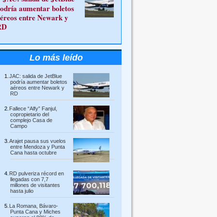
odría aumentar boletos
éreos entre Newark y
RD
Lo más leído
JAC: salida de JetBlue
podría aumentar boletos
aéreos entre Newark y
RD
Fallece “Alfy” Fanjul,
copropietario del
complejo Casa de
Campo
Arajet pausa sus vuelos
entre Mendoza y Punta
Cana hasta octubre
RD pulveriza récord en
llegadas con 7,7
millones de visitantes
hasta julio
La Romana, Bávaro-
Punta Cana y Miches