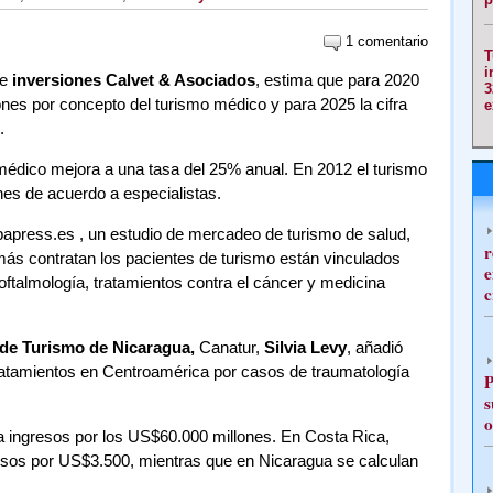
1 comentario
T
i
de
inversiones Calvet & Asociados
, estima que para 2020
3
nes por concepto del turismo médico y para 2025 la cifra
e
.
médico mejora a una tasa del 25% anual. En 2012 el turismo
es de acuerdo a especialistas.
papress.es , un estudio de mercadeo de turismo de salud,
r
más contratan los pacientes de turismo están vinculados
e
 oftalmología, tratamientos contra el cáncer y medicina
c
de Turismo de Nicaragua,
Canatur,
Silvia Levy
, añadió
atamientos en Centroamérica por casos de traumatología
P
s
o
a ingresos por los US$60.000 millones. En Costa Rica,
esos por US$3.500, mientras que en Nicaragua se calculan