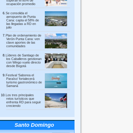
superan el 80% de
ocupación promedio
Se consolida el
aeropuerto de Punta
Cana: capta el 58% de
las llegadas a RD en
julio
Plan de ordenamiento de
Verón-Punta Cana: ven
clave aportes de las
comunidades
Líderes de Santiago de
los Caballeros gestionan
con Wingo vuelo directo
desde Bogotá
Festival ‘Saborea el
Paraíso’ fortalecerá
turismo gastronómico de
Samaná
Los tres principales
retos turísticos que
enfrenta RD para seguir
creciendo
Santo Domingo