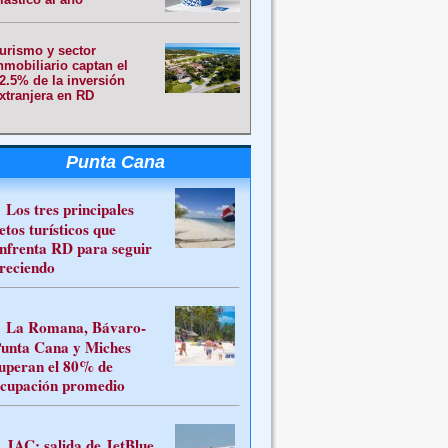
urismo y sector
nmobiliario captan el
2.5% de la inversión
xtranjera en RD
Punta Cana
Los tres principales
etos turísticos que
nfrenta RD para seguir
reciendo
La Romana, Bávaro-
unta Cana y Miches
uperan el 80% de
cupación promedio
JAC: salida de JetBlue