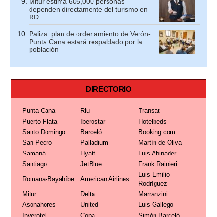
Mitur estima 605,000 personas
dependen directamente del turismo en
RD
Paliza: plan de ordenamiento de Verón-
Punta Cana estará respaldado por la
población
DIRECTORIO
Punta Cana
Riu
Transat
Puerto Plata
Iberostar
Hotelbeds
Santo Domingo
Barceló
Booking.com
San Pedro
Palladium
Martín de Oliva
Samaná
Hyatt
Luis Abinader
Santiago
JetBlue
Frank Rainieri
Luis Emilio
Romana-Bayahíbe
American Airlines
Rodríguez
Mitur
Delta
Marranzini
Asonahores
United
Luis Gallego
Inverotel
Copa
Simón Barceló