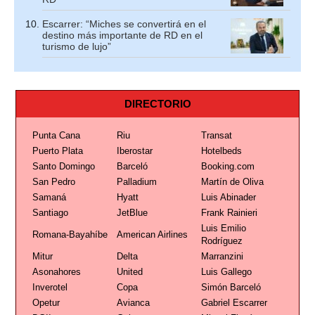
Escarrer: “Miches se convertirá en el
destino más importante de RD en el
turismo de lujo”
DIRECTORIO
Punta Cana
Riu
Transat
Puerto Plata
Iberostar
Hotelbeds
Santo Domingo
Barceló
Booking.com
San Pedro
Palladium
Martín de Oliva
Samaná
Hyatt
Luis Abinader
Santiago
JetBlue
Frank Rainieri
Luis Emilio
Romana-Bayahíbe
American Airlines
Rodríguez
Mitur
Delta
Marranzini
Asonahores
United
Luis Gallego
Inverotel
Copa
Simón Barceló
Opetur
Avianca
Gabriel Escarrer