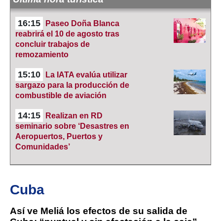
16:15
Paseo Doña Blanca
reabrirá el 10 de agosto tras
concluir trabajos de
remozamiento
15:10
La IATA evalúa utilizar
sargazo para la producción de
combustible de aviación
14:15
Realizan en RD
seminario sobre ‘Desastres en
Aeropuertos, Puertos y
Comunidades’
Cuba
Así ve Meliá los efectos de su salida de