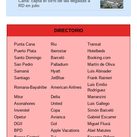
Cana: capta el 58% de las llegadas a
RD en julio
DIRECTORIO
Punta Cana
Riu
Transat
Puerto Plata
Iberostar
Hotelbeds
Santo Domingo
Barceló
Booking.com
San Pedro
Palladium
Martín de Oliva
Samaná
Hyatt
Luis Abinader
Santiago
JetBlue
Frank Rainieri
Luis Emilio
Romana-Bayahíbe
American Airlines
Rodríguez
Mitur
Delta
Marranzini
Asonahores
United
Luis Gallego
Inverotel
Copa
Simón Barceló
Opetur
Avianca
Gabriel Escarrer
DGII
Gol
Miguel Fluxá
BPD
Apple Vacations
Abel Matutes