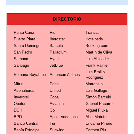
DIRECTORIO
Punta Cana
Riu
Transat
Puerto Plata
Iberostar
Hotelbeds
Santo Domingo
Barceló
Booking.com
San Pedro
Palladium
Martín de Oliva
Samaná
Hyatt
Luis Abinader
Santiago
JetBlue
Frank Rainieri
Luis Emilio
Romana-Bayahíbe
American Airlines
Rodríguez
Mitur
Delta
Marranzini
Asonahores
United
Luis Gallego
Inverotel
Copa
Simón Barceló
Opetur
Avianca
Gabriel Escarrer
DGII
Gol
Miguel Fluxá
BPD
Apple Vacations
Abel Matutes
Banco Central
Tui
Encarna Piñero
Bahía Príncipe
Sunwing
Carmen Riu