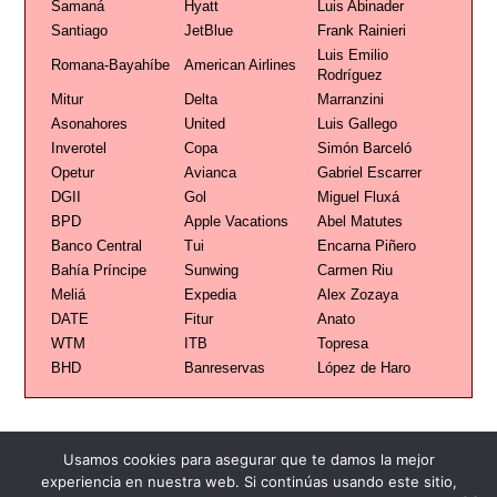
Samaná
Hyatt
Luis Abinader
Santiago
JetBlue
Frank Rainieri
Luis Emilio
Romana-Bayahíbe
American Airlines
Rodríguez
Mitur
Delta
Marranzini
Asonahores
United
Luis Gallego
Inverotel
Copa
Simón Barceló
Opetur
Avianca
Gabriel Escarrer
DGII
Gol
Miguel Fluxá
BPD
Apple Vacations
Abel Matutes
Banco Central
Tui
Encarna Piñero
Bahía Príncipe
Sunwing
Carmen Riu
Meliá
Expedia
Alex Zozaya
DATE
Fitur
Anato
WTM
ITB
Topresa
BHD
Banreservas
López de Haro
Usamos cookies para asegurar que te damos la mejor
experiencia en nuestra web. Si continúas usando este sitio,