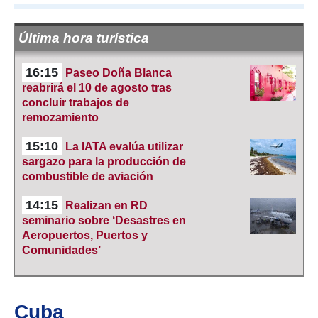
Última hora turística
16:15
Paseo Doña Blanca
reabrirá el 10 de agosto tras
concluir trabajos de
remozamiento
15:10
La IATA evalúa utilizar
sargazo para la producción de
combustible de aviación
14:15
Realizan en RD
seminario sobre ‘Desastres en
Aeropuertos, Puertos y
Comunidades’
Cuba