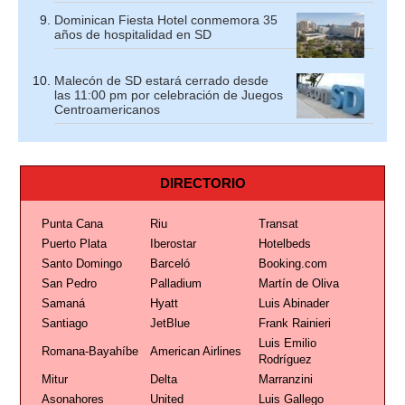
Dominican Fiesta Hotel conmemora 35
años de hospitalidad en SD
Malecón de SD estará cerrado desde
las 11:00 pm por celebración de Juegos
Centroamericanos
DIRECTORIO
Punta Cana
Riu
Transat
Puerto Plata
Iberostar
Hotelbeds
Santo Domingo
Barceló
Booking.com
San Pedro
Palladium
Martín de Oliva
Samaná
Hyatt
Luis Abinader
Santiago
JetBlue
Frank Rainieri
Luis Emilio
Romana-Bayahíbe
American Airlines
Rodríguez
Mitur
Delta
Marranzini
Asonahores
United
Luis Gallego