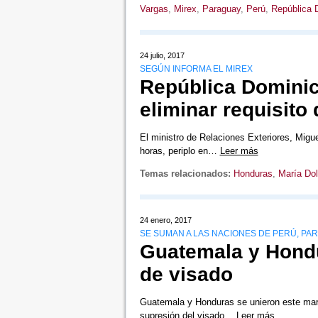
Vargas
,
Mirex
,
Paraguay
,
Perú
,
República 
24 julio, 2017
SEGÚN INFORMA EL MIREX
República Domini
eliminar requisito
El ministro de Relaciones Exteriores, Migue
horas, periplo en…
Leer más
Temas relacionados:
Honduras
,
María Dol
24 enero, 2017
SE SUMAN A LAS NACIONES DE PERÚ, PA
Guatemala y Hondu
de visado
Guatemala y Honduras se unieron este mar
supresión del visado…
Leer más