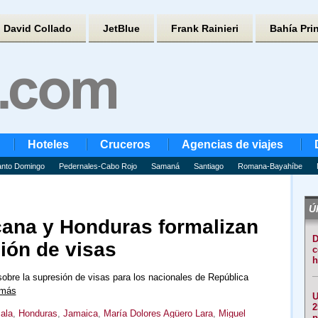
David Collado
JetBlue
Frank Rainieri
Bahía Pri
Hoteles
Cruceros
Agencias de viajes
nto Domingo
Pedernales-Cabo Rojo
Samaná
Santiago
Romana-Bayahíbe
Úl
ana y Honduras formalizan
D
ión de visas
c
h
sobre la supresión de visas para los nacionales de República
 más
U
2
ala
,
Honduras
,
Jamaica
,
María Dolores Agüero Lara
,
Miguel
p