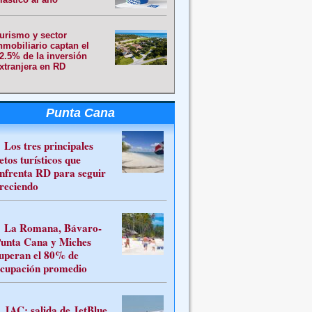
urismo y sector
nmobiliario captan el
2.5% de la inversión
xtranjera en RD
Punta Cana
Los tres principales
etos turísticos que
nfrenta RD para seguir
reciendo
La Romana, Bávaro-
unta Cana y Miches
uperan el 80% de
cupación promedio
JAC: salida de JetBlue