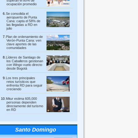
superan el 80% de
ocupación promedio
Se consolida el
aeropuerto de Punta
Cana: capta el 58% de
las llegadas a RD en
julio
Plan de ordenamiento de
Verón-Punta Cana: ven
clave aportes de las
comunidades
Líderes de Santiago de
los Caballeros gestionan
con Wingo vuelo directo
desde Bogotá
Los tres principales
retos turísticos que
enfrenta RD para seguir
creciendo
Mitur estima 605,000
personas dependen
directamente del turismo
en RD
Santo Domingo