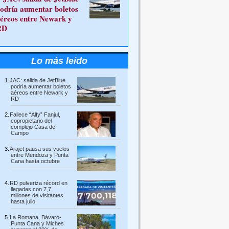
odría aumentar boletos
éreos entre Newark y
RD
Lo más leído
JAC: salida de JetBlue
podría aumentar boletos
aéreos entre Newark y
RD
Fallece “Alfy” Fanjul,
copropietario del
complejo Casa de
Campo
Arajet pausa sus vuelos
entre Mendoza y Punta
Cana hasta octubre
RD pulveriza récord en
llegadas con 7,7
millones de visitantes
hasta julio
La Romana, Bávaro-
Punta Cana y Miches