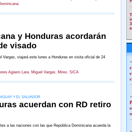
Dominicana
T
i
3
e
cana y Honduras acordarán
 de visado
l Vargas, viajará este lunes a Honduras en visita oficial de 24
r
ores Agüero Lara
,
Miguel Vargas
,
Mirex
,
SICA
e
c
RAGUAY Y EL SALVADOR
P
ras acuerdan con RD retiro
s
o
tes a las naciones con las que República Dominicana acuerda la