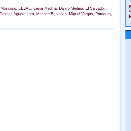
p
s Moscoso
,
CELAC
,
Cesar Medina
,
Danilo Medina
,
El Salvador
,
a
Dolores Agüero Lara
,
Marjorie Espinosa
,
Miguel Vargas
,
Paraguay
,