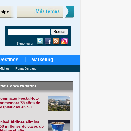
ncipe
Síguenos en:
Destinos
Marketing
Miches
Punta Bergantín
tima hora turística
ominican Fiesta Hotel
onmemora 35 años de
ospitalidad en SD
nited Airlines elimina
50 millones de vasos de
lástico al año