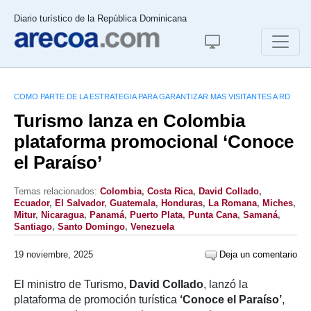
Diario turístico de la República Dominicana
COMO PARTE DE LA ESTRATEGIA PARA GARANTIZAR MAS VISITANTES A RD
Turismo lanza en Colombia
plataforma promocional ‘Conoce
el Paraíso’
Temas relacionados:
Colombia
,
Costa Rica
,
David Collado
,
Ecuador
,
El Salvador
,
Guatemala
,
Honduras
,
La Romana
,
Miches
,
Mitur
,
Nicaragua
,
Panamá
,
Puerto Plata
,
Punta Cana
,
Samaná
,
Santiago
,
Santo Domingo
,
Venezuela
19 noviembre, 2025
Deja un comentario
El ministro de Turismo,
David Collado
, lanzó la
plataforma de promoción turística
‘Conoce el Paraíso’
,