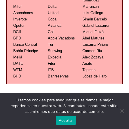
Rodríguez
Mitur
Delta
Marranzini
Asonahores
United
Luis Gallego
Inverotel
Copa
Simón Barceló
Opetur
Avianca
Gabriel Escarrer
DGII
Gol
Miguel Fluxá
BPD
Apple Vacations
Abel Matutes
Banco Central
Tui
Encarna Piñero
Bahía Príncipe
Sunwing
Carmen Riu
Meliá
Expedia
Alex Zozaya
DATE
Fitur
Anato
WTM
ITB
Topresa
BHD
Banreservas
López de Haro
Usamos cookies para asegurar que te damos la mejor
experiencia en nuestra web. Si continúas usando este sitio,
Publicidad
Redacción
Contacto
asumiremos que estás de acuerdo con ello.
Aceptar
Advertencia legal
Todos los derechos reservados
Grupo Preferente