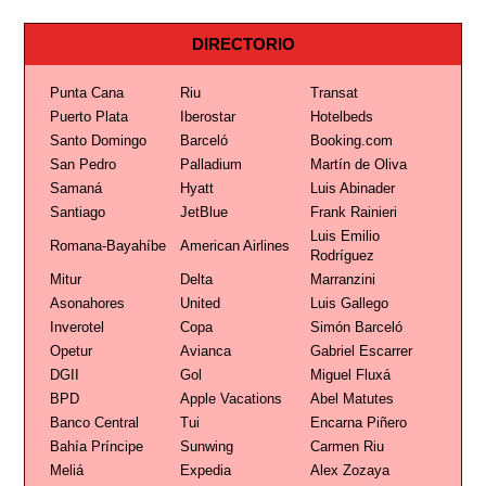
DIRECTORIO
Punta Cana
Riu
Transat
Puerto Plata
Iberostar
Hotelbeds
Santo Domingo
Barceló
Booking.com
San Pedro
Palladium
Martín de Oliva
Samaná
Hyatt
Luis Abinader
Santiago
JetBlue
Frank Rainieri
Luis Emilio
Romana-Bayahíbe
American Airlines
Rodríguez
Mitur
Delta
Marranzini
Asonahores
United
Luis Gallego
Inverotel
Copa
Simón Barceló
Opetur
Avianca
Gabriel Escarrer
DGII
Gol
Miguel Fluxá
BPD
Apple Vacations
Abel Matutes
Banco Central
Tui
Encarna Piñero
Bahía Príncipe
Sunwing
Carmen Riu
Meliá
Expedia
Alex Zozaya