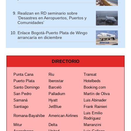
Realizan en RD seminario sobre
‘Desastres en Aeropuertos, Puertos y
Comunidades’
Enlace Bogotá-Puerto Plata de Wingo
arrancaría en diciembre
DIRECTORIO
Punta Cana
Riu
Transat
Puerto Plata
Iberostar
Hotelbeds
Santo Domingo
Barceló
Booking.com
San Pedro
Palladium
Martín de Oliva
Samaná
Hyatt
Luis Abinader
Santiago
JetBlue
Frank Rainieri
Luis Emilio
Romana-Bayahíbe
American Airlines
Rodríguez
Mitur
Delta
Marranzini