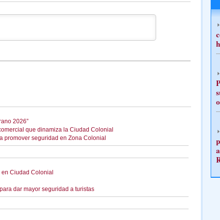
c
h
P
s
o
erano 2026”
comercial que dinamiza la Ciudad Colonial
para promover seguridad en Zona Colonial
p
a
o en Ciudad Colonial
para dar mayor seguridad a turistas