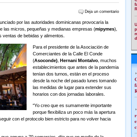
f
R
Deja un comentario
unciado por las autoridades dominicanas provocaría la
U
 de las micros, pequeñas y medianas empresas (
mipymes
),
p
m
s ventas de bebidas y alimentos.
d
Para el presidente de la Asociación de
Comerciantes de la Calle El Conde
(
Asoconde)
,
Hernani Montalvo
, muchos
establecimientos que antes de la pandemia
tenían dos turnos, están en el proceso
C
desde la noche del pasado lunes tomando
f
las medidas de lugar para extender sus
R
horarios con dos jornadas laborales.
“Yo creo que es sumamente importante
porque flexibiliza un poco más la apertura
r
uir con el protocolo bien estricto para no volver hacia
e
c
 que agrupa a 70 comercios, dijo que en medio de la