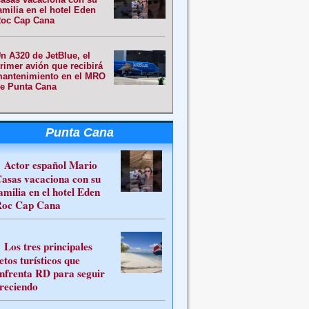
amilia en el hotel Eden
oc Cap Cana
n A320 de JetBlue, el
rimer avión que recibirá
antenimiento en el MRO
e Punta Cana
Punta Cana
Actor español Mario
asas vacaciona con su
amilia en el hotel Eden
oc Cap Cana
Los tres principales
etos turísticos que
nfrenta RD para seguir
reciendo