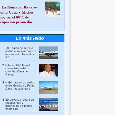
La Romana, Bávaro-
unta Cana y Miches
uperan el 80% de
cupación promedio
Lo más leído
JAC: salida de JetBlue
podría aumentar boletos
aéreos entre Newark y
RD
Fallece “Alfy” Fanjul,
copropietario del
complejo Casa de
Campo
Arajet pausa sus vuelos
entre Mendoza y Punta
Cana hasta octubre
RD pulveriza récord en
llegadas con 7,7
millones de visitantes
hasta julio