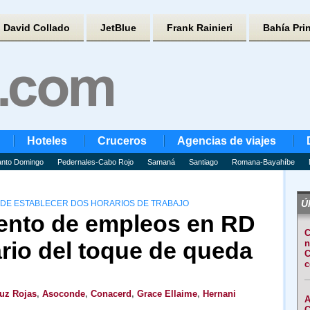
David Collado
JetBlue
Frank Rainieri
Bahía Pri
Hoteles
Cruceros
Agencias de viajes
nto Domingo
Pedernales-Cabo Rojo
Samaná
Santiago
Romana-Bayahíbe
Úl
 DE ESTABLECER DOS HORARIOS DE TRABAJO
ento de empleos en RD
C
rio del toque de queda
n
C
c
uz Rojas
,
Asoconde
,
Conacerd
,
Grace Ellaime
,
Hernani
A
C