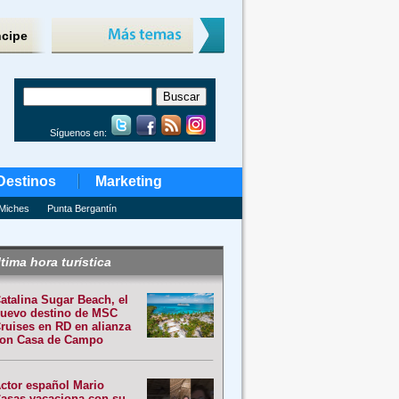
ncipe
Síguenos en:
Destinos
Marketing
Miches
Punta Bergantín
tima hora turística
atalina Sugar Beach, el
uevo destino de MSC
ruises en RD en alianza
on Casa de Campo
ctor español Mario
asas vacaciona con su