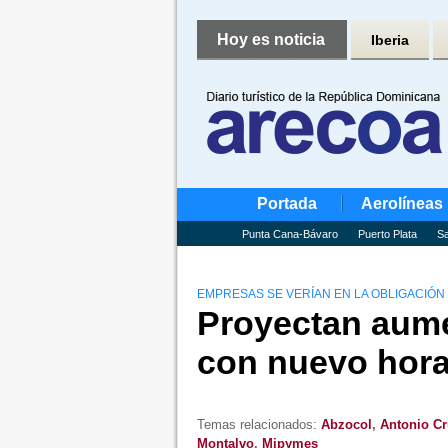
Hoy es noticia
Iberia
Portada
Aerolíneas
Punta Cana-Bávaro
Puerto Plata
Sa
EMPRESAS SE VERÍAN EN LA OBLIGACIÓN
Proyectan aum
con nuevo hora
Temas relacionados:
Abzocol
,
Antonio Cr
Montalvo
,
Mipymes