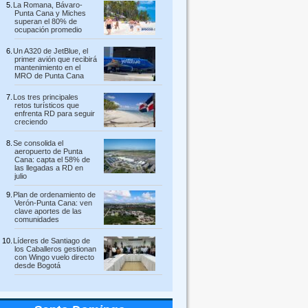
La Romana, Bávaro-
Punta Cana y Miches
superan el 80% de
ocupación promedio
Un A320 de JetBlue, el
primer avión que recibirá
mantenimiento en el
MRO de Punta Cana
Los tres principales
retos turísticos que
enfrenta RD para seguir
creciendo
Se consolida el
aeropuerto de Punta
Cana: capta el 58% de
las llegadas a RD en
julio
Plan de ordenamiento de
Verón-Punta Cana: ven
clave aportes de las
comunidades
Líderes de Santiago de
los Caballeros gestionan
con Wingo vuelo directo
desde Bogotá