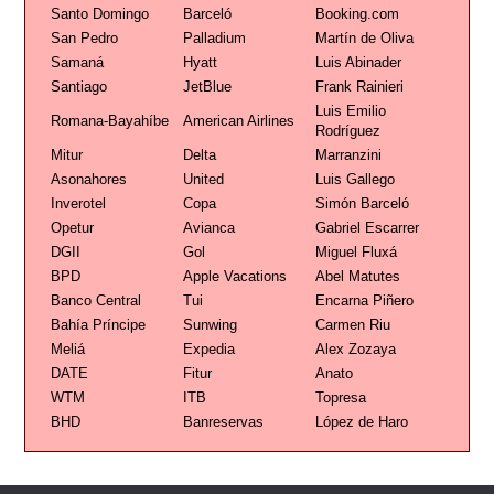
Santo Domingo
Barceló
Booking.com
San Pedro
Palladium
Martín de Oliva
Samaná
Hyatt
Luis Abinader
Santiago
JetBlue
Frank Rainieri
Luis Emilio
Romana-Bayahíbe
American Airlines
Rodríguez
Mitur
Delta
Marranzini
Asonahores
United
Luis Gallego
Inverotel
Copa
Simón Barceló
Opetur
Avianca
Gabriel Escarrer
DGII
Gol
Miguel Fluxá
BPD
Apple Vacations
Abel Matutes
Banco Central
Tui
Encarna Piñero
Bahía Príncipe
Sunwing
Carmen Riu
Meliá
Expedia
Alex Zozaya
DATE
Fitur
Anato
WTM
ITB
Topresa
BHD
Banreservas
López de Haro