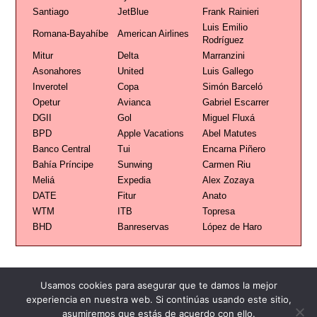
Santiago
JetBlue
Frank Rainieri
Luis Emilio
Romana-Bayahíbe
American Airlines
Rodríguez
Mitur
Delta
Marranzini
Asonahores
United
Luis Gallego
Inverotel
Copa
Simón Barceló
Opetur
Avianca
Gabriel Escarrer
DGII
Gol
Miguel Fluxá
BPD
Apple Vacations
Abel Matutes
Banco Central
Tui
Encarna Piñero
Bahía Príncipe
Sunwing
Carmen Riu
Meliá
Expedia
Alex Zozaya
DATE
Fitur
Anato
WTM
ITB
Topresa
BHD
Banreservas
López de Haro
Usamos cookies para asegurar que te damos la mejor
experiencia en nuestra web. Si continúas usando este sitio,
asumiremos que estás de acuerdo con ello.
Publicidad
Redacción
Contacto