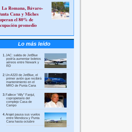
La Romana, Bávaro-
unta Cana y Miches
uperan el 80% de
cupación promedio
Lo más leído
JAC: salida de JetBlue
podría aumentar boletos
aéreos entre Newark y
RD
Un A320 de JetBlue, el
primer avión que recibirá
mantenimiento en el
MRO de Punta Cana
Fallece “Alfy” Fanjul,
copropietario del
complejo Casa de
Campo
Arajet pausa sus vuelos
entre Mendoza y Punta
Cana hasta octubre