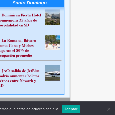
Santo Domingo
Dominican Fiesta Hotel
onmemora 35 años de
ospitalidad en SD
La Romana, Bávaro-
unta Cana y Miches
uperan el 80% de
cupación promedio
JAC: salida de JetBlue
odría aumentar boletos
éreos entre Newark y
RD
Contacto
remos que estás de acuerdo con ello.
Aceptar
ferente