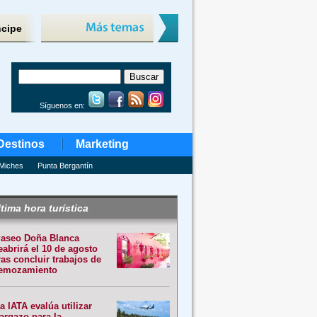
ncipe
Síguenos en:
Destinos
Marketing
Miches
Punta Bergantín
tima hora turística
aseo Doña Blanca
eabrirá el 10 de agosto
ras concluir trabajos de
emozamiento
a IATA evalúa utilizar
argazo para la