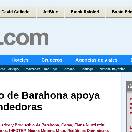
David Collado
JetBlue
Frank Rainieri
Bahía Pri
Hoteles
Cruceros
Agencias de viajes
nto Domingo
Pedernales-Cabo Rojo
Samaná
Santiago
Romana-Bayahíbe
Úl
ico de Barahona apoya
P
ndedoras
r
t
r
rístico y Productivo de Barahona
,
Corea
,
Elena Nunziattini
,
L
hona
,
INFOTEP
,
Magna Motors
,
Mitur
,
República Dominicana
s