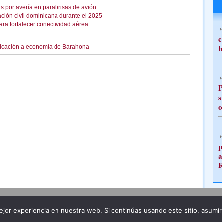
rs por avería en parabrisas de avión
ación civil dominicana durante el 2025
ra fortalecer conectividad aérea
c
h
ificación a economía de Barahona
P
s
o
p
a
Publicidad
Redacción
jor experiencia en nuestra web. Si continúas usando este sitio, asumi
ncia legal
Todos los derechos reservados
Grupo Pre