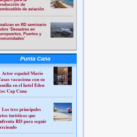
roducción de
ombustible de aviación
ealizan en RD seminario
obre ‘Desastres en
eropuertos, Puertos y
omunidades’
Punta Cana
Actor español Mario
asas vacaciona con su
amilia en el hotel Eden
oc Cap Cana
Los tres principales
etos turísticos que
nfrenta RD para seguir
reciendo