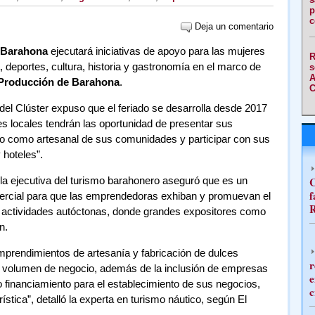
p
c
Deja un comentario
e Barahona
ejecutará iniciativas de apoyo para las mujeres
R
deportes, cultura, historia y gastronomía en el marco de
s
A
 Producción de Barahona
.
C
 del Clúster expuso que el feriado se desarrolla desde 2017
s locales tendrán las oportunidad de presentar sus
io como artesanal de sus comunidades y participar con sus
hoteles”.
 la ejecutiva del turismo barahonero aseguró que es un
C
f
cial para que las emprendedoras exhiban y promuevan el
R
 actividades autóctonas, donde grandes expositores como
n.
rendimientos de artesanía y fabricación de dulces
r
u volumen de negocio, además de la inclusión de empresas
e
financiamiento para el establecimiento de sus negocios,
c
ística”, detalló la experta en turismo náutico, según El