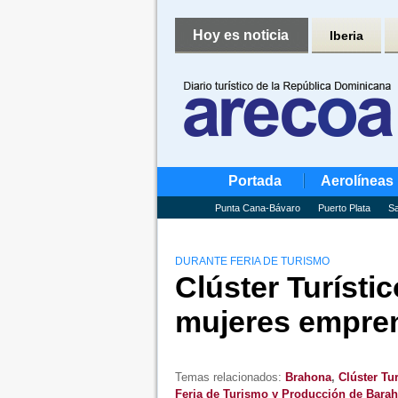
Hoy es noticia
Iberia
Portada
Aerolíneas
Punta Cana-Bávaro
Puerto Plata
Sa
DURANTE FERIA DE TURISMO
Clúster Turíst
mujeres empre
Temas relacionados:
Brahona
,
Clúster Tu
Feria de Turismo y Producción de Bara