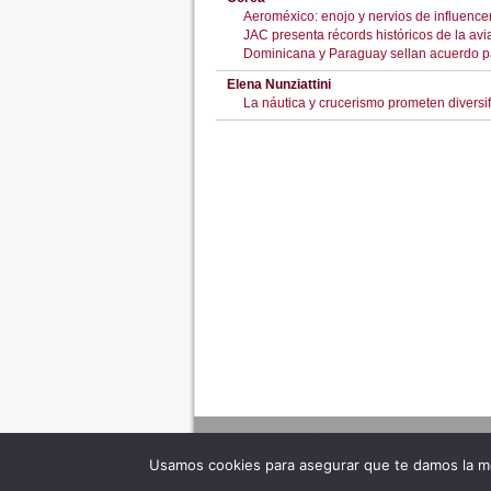
Aeroméxico: enojo y nervios de influence
JAC presenta récords históricos de la avi
Dominicana y Paraguay sellan acuerdo pa
Elena Nunziattini
La náutica y crucerismo prometen divers
Usamos cookies para asegurar que te damos la me
Adverte