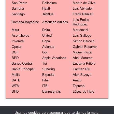
San Pedro
Palladium
Martín de Oliva
Samaná
Hyatt
Luis Abinader
Santiago
JetBlue
Frank Rainieri
Luis Emilio
Romana-Bayahíbe
American Airlines
Rodríguez
Mitur
Delta
Marranzini
Asonahores
United
Luis Gallego
Inverotel
Copa
Simón Barceló
Opetur
Avianca
Gabriel Escarrer
DGII
Gol
Miguel Fluxá
BPD
Apple Vacations
Abel Matutes
Banco Central
Tui
Encarna Piñero
Bahía Príncipe
Sunwing
Carmen Riu
Meliá
Expedia
Alex Zozaya
DATE
Fitur
Anato
WTM
ITB
Topresa
BHD
Banreservas
López de Haro
Usamos cookies para asegurar que te damos la mejor