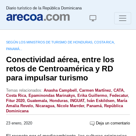
Diario turístico de la República Dominicana
SEGÚN LOS MINISTROS DE TURISMO DE HONDURAS, COSTA RICA,
PANAMÁ...
Conectividad aérea, entre los
retos de Centroamérica y RD
para impulsar turismo
Temas relacionados:
Anasha Campbell
,
Carmen Martínez
,
CATA
,
Costa Rica
,
Epaminondas Marinakys
,
Erika Guillermo
,
Fedecatur
,
Fitur 2020
,
Guatemala
,
Honduras
,
INGUAT
,
Iván Eskildsen
,
María
Amalia Revelo
,
Nicaragua
,
Nicole Marrder
,
Panamá
,
República
Dominicana
23 enero, 2020
Deja un comentario