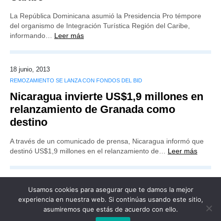
La República Dominicana asumió la Presidencia Pro témpore
del organismo de Integración Turística Región del Caribe,
informando…
Leer más
18 junio, 2013
REMOZAMIENTO SE LANZA CON FONDOS DEL BID
Nicaragua invierte US$1,9 millones en
relanzamiento de Granada como
destino
A través de un comunicado de prensa, Nicaragua informó que
destinó US$1,9 millones en el relanzamiento de…
Leer más
Usamos cookies para asegurar que te damos la mejor
experiencia en nuestra web. Si continúas usando este sitio,
asumiremos que estás de acuerdo con ello.
Publicidad
Redacción
Contacto