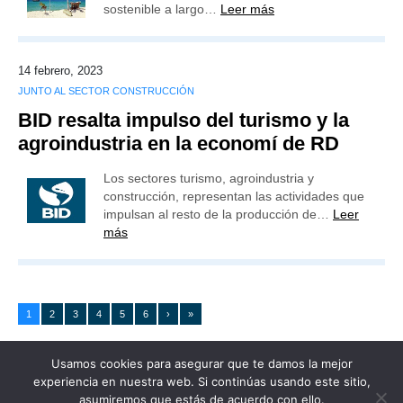
sostenible a largo…
Leer más
14 febrero, 2023
JUNTO AL SECTOR CONSTRUCCIÓN
BID resalta impulso del turismo y la
agroindustria en la economí de RD
Los sectores turismo, agroindustria y
construcción, representan las actividades que
impulsan al resto de la producción de…
Leer
más
1
2
3
4
5
6
›
»
Usamos cookies para asegurar que te damos la mejor
experiencia en nuestra web. Si continúas usando este sitio,
asumiremos que estás de acuerdo con ello.
Publicidad
Redacción
Contacto