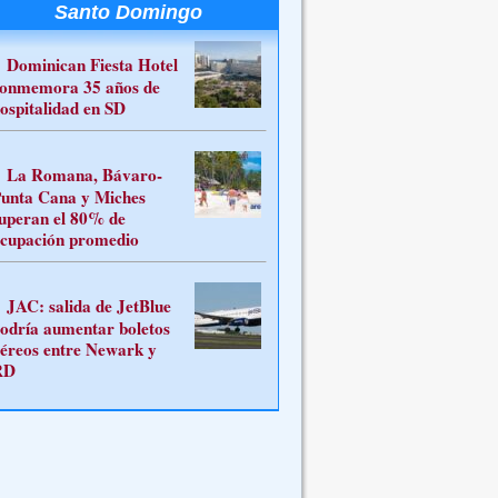
Santo Domingo
Dominican Fiesta Hotel
onmemora 35 años de
ospitalidad en SD
La Romana, Bávaro-
unta Cana y Miches
uperan el 80% de
cupación promedio
JAC: salida de JetBlue
odría aumentar boletos
éreos entre Newark y
RD