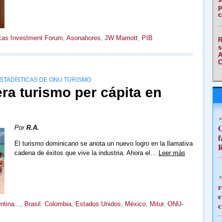
p
c
cas Investment Forum
,
Asonahores
,
JW Marriott
,
PIB
R
s
A
C
STADÍSTICAS DE ONU TURISMO
era turismo per cápita en
C
Por
R.A.
f
El turismo dominicano se anota un nuevo logro en la llamativa
R
cadena de éxitos que vive la industria. Ahora el…
Leer más
r
e
ntina...
,
Brasil
,
Colombia
,
Estados Unidos
,
México
,
Mitur
,
ONU-
c