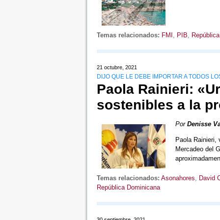
Temas relacionados:
FMI
,
PIB
,
República
21 octubre, 2021
DIJO QUE LE DEBE IMPORTAR A TODOS L
Paola Rainieri: «U
sostenibles a la p
Por
Denisse Va
Paola Rainieri,
Mercadeo del Gr
aproximadame
Temas relacionados:
Asonahores
,
David C
República Dominicana
30 septiembre, 2021