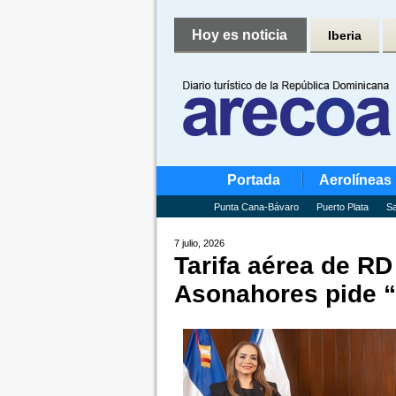
Hoy es noticia
Iberia
Portada
Aerolíneas
Punta Cana-Bávaro
Puerto Plata
Sa
7 julio, 2026
Tarifa aérea de RD
Asonahores pide “