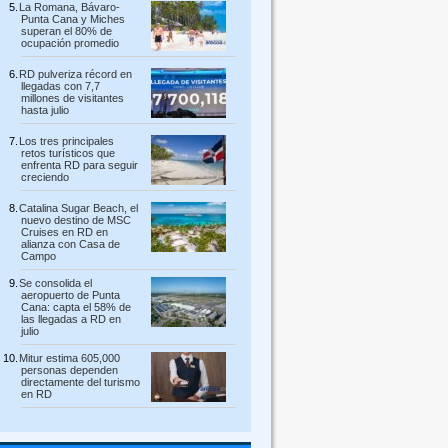
La Romana, Bávaro-
Punta Cana y Miches
superan el 80% de
ocupación promedio
RD pulveriza récord en
llegadas con 7,7
millones de visitantes
hasta julio
Los tres principales
retos turísticos que
enfrenta RD para seguir
creciendo
Catalina Sugar Beach, el
nuevo destino de MSC
Cruises en RD en
alianza con Casa de
Campo
Se consolida el
aeropuerto de Punta
Cana: capta el 58% de
las llegadas a RD en
julio
Mitur estima 605,000
personas dependen
directamente del turismo
en RD