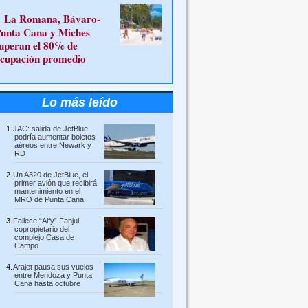
La Romana, Bávaro-
unta Cana y Miches
uperan el 80% de
cupación promedio
Lo más leído
JAC: salida de JetBlue
podría aumentar boletos
aéreos entre Newark y
RD
Un A320 de JetBlue, el
primer avión que recibirá
mantenimiento en el
MRO de Punta Cana
Fallece “Alfy” Fanjul,
copropietario del
complejo Casa de
Campo
Arajet pausa sus vuelos
entre Mendoza y Punta
Cana hasta octubre