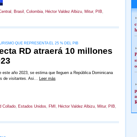
entral
,
Brasil
,
Colombia
,
Héctor Valdez Albizu
,
Mitur
,
PIB
,
c
h
URISMO QUE REPRESENTA EL 25 % DEL PIB
ecta RD atraerá 10 millones
P
023
s
o
de este año 2023, se estima que lleguen a República Dominicana
s de visitantes. Asi…
Leer más
p
a
d Collado
,
Estados Unidos
,
FMI
,
Héctor Valdez Albizu
,
Mitur
,
PIB
,