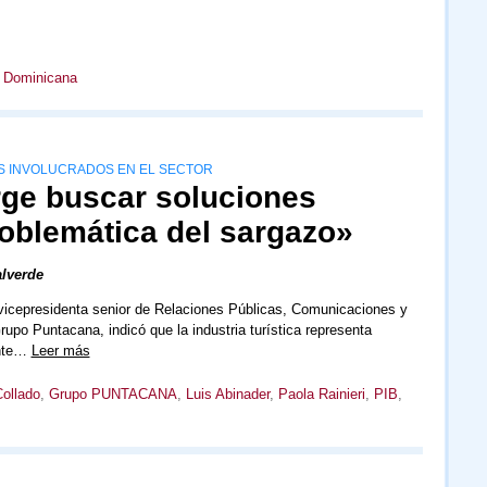
 Dominicana
OS INVOLUCRADOS EN EL SECTOR
rge buscar soluciones
roblemática del sargazo»
lverde
 vicepresidenta senior de Relaciones Públicas, Comunicaciones y
upo Puntacana, indicó que la industria turística representa
nte…
Leer más
ollado
,
Grupo PUNTACANA
,
Luis Abinader
,
Paola Rainieri
,
PIB
,