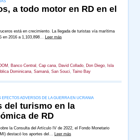
TAS
s, a todo motor en RD en el
ruceros está en crecimiento. La llegada de turistas vía marítima
5 en 2016 a 1,103,898…
Leer más
DOM
,
Banco Central
,
Cap cana
,
David Collado
,
Don Diego
,
Isla
blica Dominicana
,
Samaná
,
San Souci
,
Taino Bay
OS EFECTOS ADVERSOS DE LA GUERRA EN UCRANIA
s del turismo en la
nómica de RD
obre la Consulta del Artículo IV de 2022, el Fondo Monetario
FMI) destacó los aportes del…
Leer más