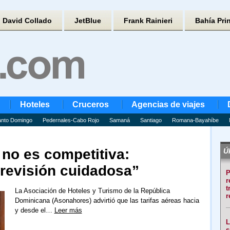
David Collado
JetBlue
Frank Rainieri
Bahía Pri
Hoteles
Cruceros
Agencias de viajes
nto Domingo
Pedernales-Cabo Rojo
Samaná
Santiago
Romana-Bayahíbe
 no es competitiva:
Úl
revisión cuidadosa”
P
r
t
La Asociación de Hoteles y Turismo de la República
r
Dominicana (Asonahores) advirtió que las tarifas aéreas hacia
y desde el…
Leer más
L
s