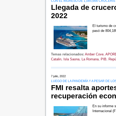
CON EL INGRESO DE 1,085,666 CRUCERIS
Llegada de crucero
2022
El turismo de c
pasó de 804,18
Temas relacionados:
Amber Cove
,
APOR
Catalin
,
Isla Saona
,
La Romana
,
PIB
,
Repú
7 julio, 2022
LUEGO DE LA PANDEMÍA Y A PESAR DE L
FMI resalta aporte
recuperación eco
En su informe s
Internacional (