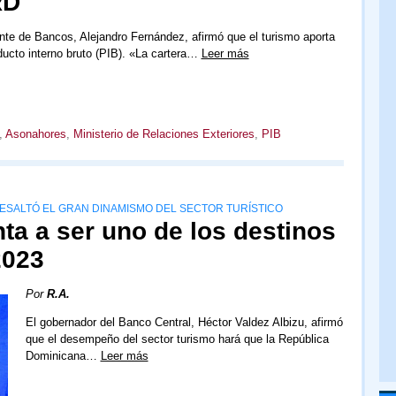
RD
nte de Bancos, Alejandro Fernández, afirmó que el turismo aporta
ducto interno bruto (PIB). «La cartera…
Leer más
,
Asonahores
,
Ministerio de Relaciones Exteriores
,
PIB
SALTÓ EL GRAN DINAMISMO DEL SECTOR TURÍSTICO
nta a ser uno de los destinos
2023
Por
R.A.
El gobernador del Banco Central, Héctor Valdez Albizu, afirmó
que el desempeño del sector turismo hará que la República
Dominicana…
Leer más