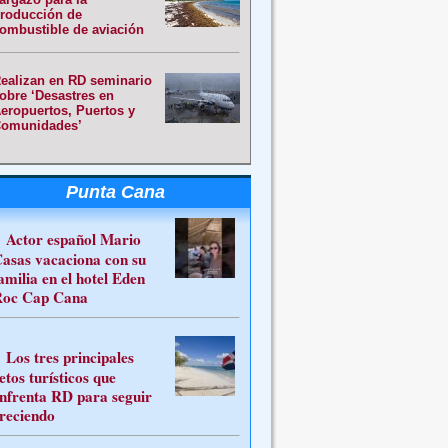
roducción de
ombustible de aviación
ealizan en RD seminario
obre ‘Desastres en
eropuertos, Puertos y
omunidades’
Punta Cana
Actor español Mario
asas vacaciona con su
amilia en el hotel Eden
oc Cap Cana
Los tres principales
etos turísticos que
nfrenta RD para seguir
reciendo