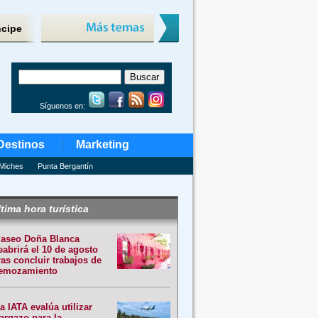
ncipe
Síguenos en:
Destinos
Marketing
Miches
Punta Bergantín
tima hora turística
aseo Doña Blanca
eabrirá el 10 de agosto
ras concluir trabajos de
emozamiento
a IATA evalúa utilizar
argazo para la