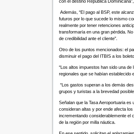
con el destino República Dominicana”, 
Además, “El pago al BSP, este alcanz
futuros por lo que sucede lo mismo co
realmente por tener retenciones anticip
transformaría en una gran pérdida. No
de credibilidad ante el cliente”.
Otro de los puntos mencionados: el pag
disminuir el pago del ITBIS a los bol
“Los altos impuestos han sido una de l
regionales que se habían establecido 
“Los gastos superan a los demás dest
grupos y turistas a la brevedad posible
Señalan que la Tasa Aeroportuaria es
consideran altas y por ende afecta los
incrementando considerablemente el c
de la región por milla náutica.
En ese sentido, solicitan el aplazamie