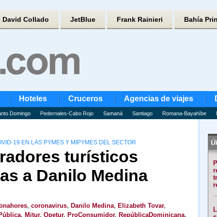
David Collado
JetBlue
Frank Rainieri
Bahía Pri
Hoteles
Cruceros
Agencias de viajes
nto Domingo
Pedernales-Cabo Rojo
Samaná
Santiago
Romana-Bayahíbe
Úl
OVID-19 EN LAS PYMES Y MIPYMES DEL SECTOR
adores turísticos
P
as a Danilo Medina
r
t
r
onahores
,
coronavirus
,
Danilo Medina
,
Elizabeth Tovar
,
L
Pública
,
Mitur
,
Opetur
,
ProConsumidor
,
RepúblicaDominicana
,
s