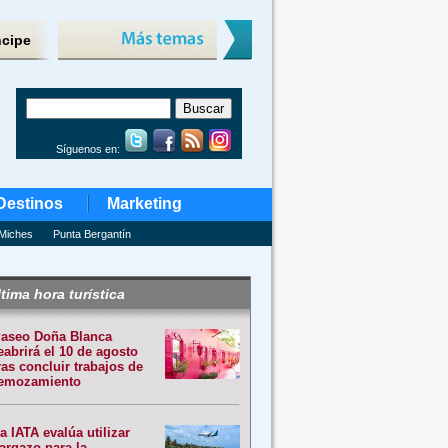
ncipe
Síguenos en:
Destinos
Marketing
Miches
Punta Bergantín
tima hora turística
aseo Doña Blanca
eabrirá el 10 de agosto
ras concluir trabajos de
emozamiento
a IATA evalúa utilizar
argazo para la