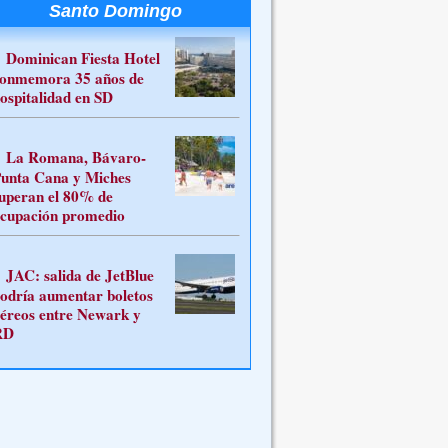
Santo Domingo
Dominican Fiesta Hotel
onmemora 35 años de
ospitalidad en SD
La Romana, Bávaro-
unta Cana y Miches
uperan el 80% de
cupación promedio
JAC: salida de JetBlue
odría aumentar boletos
éreos entre Newark y
RD