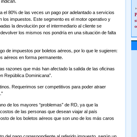
indican.
a el 80% de las veces un pago por adelantado a servicios
P
n los impuestos. Este segmento es el motor operativo y
s
o
adas la devolución por el intermediario al cliente se
 devolver los mismos nos pondría en una situación de falta
o de impuestos por boletos aéreos, por lo que le sugieren:
etos aéreos en forma permanente.
as razones que más han afectado la salida de las oficinas
en República Dominicana”.
inos. Requerimos ser competitivos para poder atraer
.”
 uno de los mayores “problemas” de RD, ya que la
 costos de las personas que desean viajar al país
osto de los boletos aéreos que son uno de los más caros
nto del pago correspondiente al referido impuesto, según un