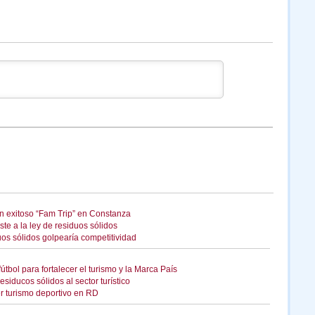
on exitoso “Fam Trip” en Constanza
ste a la ley de residuos sólidos
uos sólidos golpearía competitividad
útbol para fortalecer el turismo y la Marca País
esiducos sólidos al sector turístico
er turismo deportivo en RD