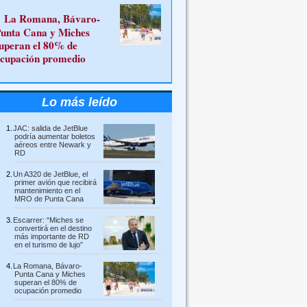
La Romana, Bávaro-
unta Cana y Miches
uperan el 80% de
cupación promedio
Lo más leído
JAC: salida de JetBlue
podría aumentar boletos
aéreos entre Newark y
RD
Un A320 de JetBlue, el
primer avión que recibirá
mantenimiento en el
MRO de Punta Cana
Escarrer: “Miches se
convertirá en el destino
más importante de RD
en el turismo de lujo”
La Romana, Bávaro-
Punta Cana y Miches
superan el 80% de
ocupación promedio