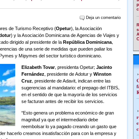
p
c
Deja un comentario
R
res de Turismo Receptivo (
Opetur
), la Asociación
s
A
dotur
) y la Asociación Dominicana de Agencias de Viajes y
C
ado dirigido al presidente de la
República Dominicana
,
gerencias de una serie de medidas que pueden paliar los
 Pymes y Mipymes del sector turístico dominicano.
Elizabeth Tovar
, presidenta Opetur;
Jacinto
Fernández
, presidente de Adotur y
Winston
C
Cruz
, presidente de Adavit, indican entre las
f
sugerencias al mandatario: el prepago del ITBIS,
R
en el sentido de que la mayoría de los servicios
se facturan antes de recibir los servicios.
“Esto genera un problema económico de gran
r
magnitud ya que el intermediario debe
e
reembolsar lo ya pagado creando un gasto que
c
der hacerlo creamos insatisfacción para con la empresa y