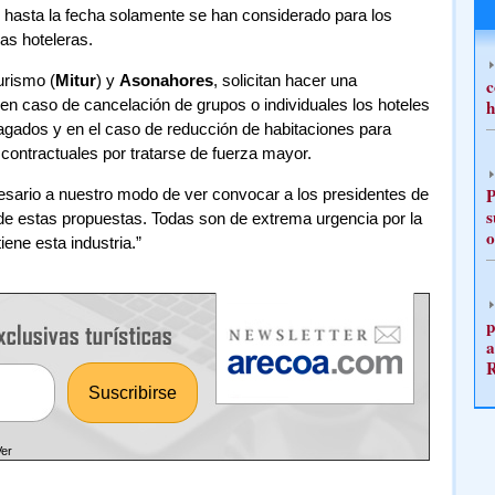
 hasta la fecha solamente se han considerado para los
s hoteleras.
urismo (
Mitur
) y
Asonahores
, solicitan hacer una
c
n caso de cancelación de grupos o individuales los hoteles
h
pagados y en el caso de reducción de habitaciones para
contractuales por tratarse de fuerza mayor.
P
esario a nuestro modo de ver convocar a los presidentes de
s
de estas propuestas. Todas son de extrema urgencia por la
o
iene esta industria.”
p
a
Ver