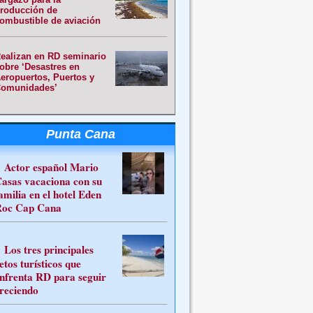
roducción de
ombustible de aviación
ealizan en RD seminario
obre ‘Desastres en
eropuertos, Puertos y
omunidades’
Punta Cana
Actor español Mario
asas vacaciona con su
amilia en el hotel Eden
oc Cap Cana
Los tres principales
etos turísticos que
nfrenta RD para seguir
reciendo