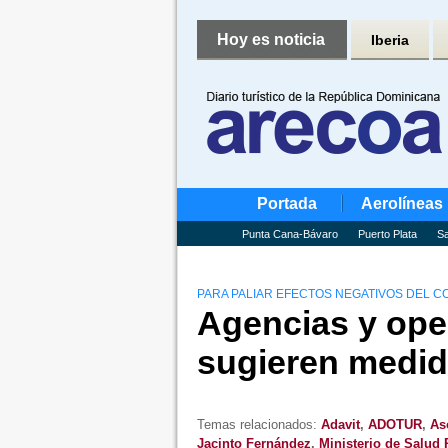
Hoy es noticia
Iberia
Portada
Aerolíneas
Punta Cana-Bávaro
Puerto Plata
Sa
PARA PALIAR EFECTOS NEGATIVOS DEL C
Agencias y oper
sugieren medid
Temas relacionados:
Adavit
,
ADOTUR
,
As
Jacinto Fernández
,
Ministerio de Salud 